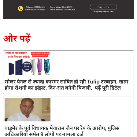
SEO Company in India
AI Tool Review
AI Development Services
Digital Marketing Agency
और पढ़ें
सोलर पैनल से ज़्यादा कारगर साबित हो रही Tulip टरबाइन, खत्म
होगा रोशनी का झंझट, दिन-रात बनेगी बिजली, पढ़ें पूरी डिटेल
बाड़मेर के पूर्व विधायक मेवाराम जैन पर रेप के आरोप, पुलिस
अधिकारियों समेत 9 लोगों पर मामला दर्ज