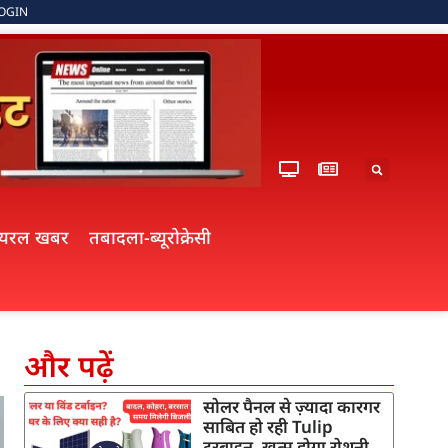
OGIN
ायरल खबर
तबादला-ब्यूरोक्रेसी
और पढ़ें
सोलर पैनल से ज़्यादा कारगर
साबित हो रही Tulip
टरबाइन, खत्म होगा रोशनी