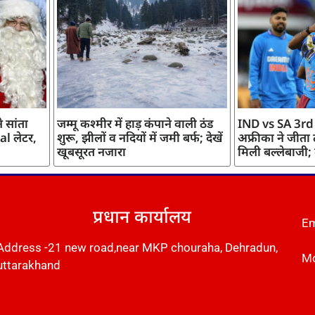
 सांता
जम्मू कश्मीर में हाड़ कंपाने वाली ठंड
IND vs SA 3rd
l लेटर,
शुरू, झीलों व नदियों में जमी बर्फ; देखें
अफ्रीका ने जीता
खूबसूरत नजारा
मिली बल्लेबाजी;
प्रधान कार्यालय
Em
Address -21 new road,near MKP chouraha, Dehradun,
Mo
uttarakhand