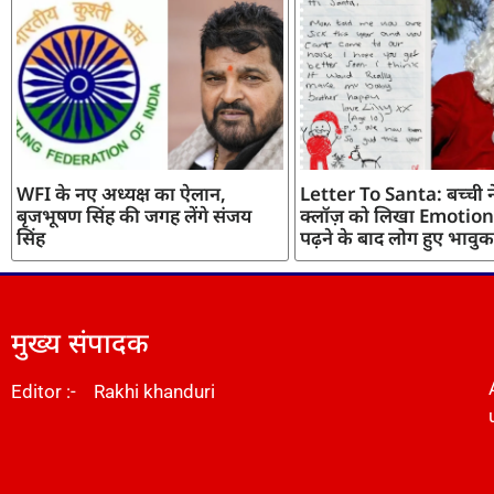
WFI के नए अध्यक्ष का ऐलान,
Letter To Santa: बच्ची ने
बृजभूषण सिंह की जगह लेंगे संजय
क्लॉज़ को लिखा Emotiona
सिंह
पढ़ने के बाद लोग हुए भावुक
मुख्य संपादक
Editor :- Rakhi khanduri
DM Stack