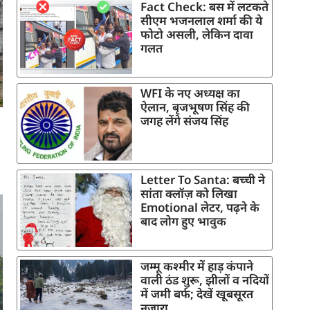
Fact Check: बस में लटकते
सीएम भजनलाल शर्मा की ये
फोटो असली, लेकिन दावा
गलत
WFI के नए अध्यक्ष का
ऐलान, बृजभूषण सिंह की
जगह लेंगे संजय सिंह
Letter To Santa: बच्ची ने
सांता क्लॉज़ को लिखा
Emotional लेटर, पढ़ने के
बाद लोग हुए भावुक
जम्मू कश्मीर में हाड़ कंपाने
वाली ठंड शुरू, झीलों व नदियों
में जमी बर्फ; देखें खूबसूरत
नजारा