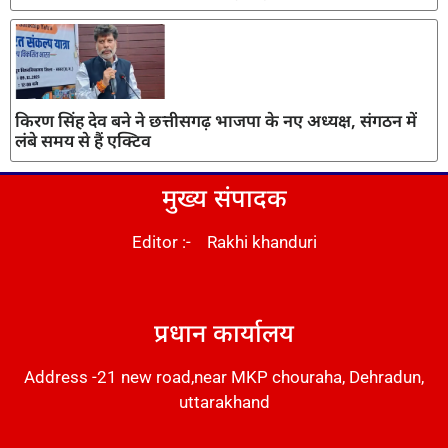
किरण सिंह देव बने ने छत्तीसगढ़ भाजपा के नए अध्यक्ष, संगठन में
लंबे समय से हैं एक्टिव
मुख्य संपादक
Editor :- Rakhi khanduri
DM Stack
प्रधान कार्यालय
Address -21 new road,near MKP chouraha, Dehradun,
uttarakhand