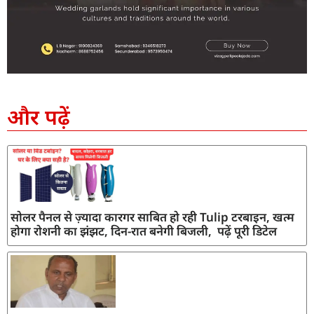
SEO Company in India
AI Tool Review
AI Development Services
Digital Marketing Agency
और पढ़ें
सोलर पैनल से ज़्यादा कारगर साबित हो रही Tulip टरबाइन, खत्म
होगा रोशनी का झंझट, दिन-रात बनेगी बिजली, पढ़ें पूरी डिटेल