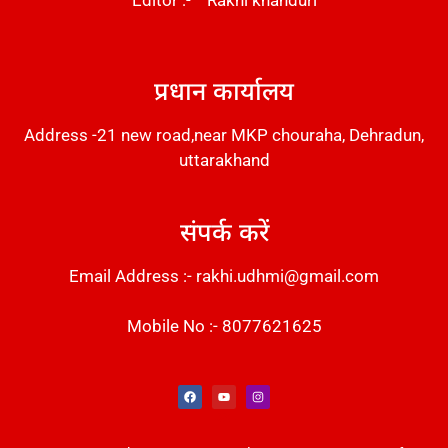
DM Stack
प्रधान कार्यालय
Address -21 new road,near MKP chouraha, Dehradun,
uttarakhand
संपर्क करें
Email Address :- rakhi.udhmi@gmail.com
Mobile No :- 8077621625
Instant Messaging Tool
Law Scholar Hub
Alfa Owl CRM Software
AI SEO Pack
Factory Desk AI
Real Estate Services
Custom Cybersecurity Software Solutions
Web Development Agency
News Portal Development