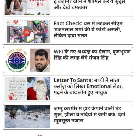
है बेजान? खाने में शामिल करें ये फूड्स
और देखें चमत्कार
Fact Check: बस में लटकते सीएम
भजनलाल शर्मा की ये फोटो असली,
लेकिन दावा गलत
WFI के नए अध्यक्ष का ऐलान, बृजभूषण
सिंह की जगह लेंगे संजय सिंह
Letter To Santa: बच्ची ने सांता
क्लॉज़ को लिखा Emotional लेटर,
पढ़ने के बाद लोग हुए भावुक
जम्मू कश्मीर में हाड़ कंपाने वाली ठंड
शुरू, झीलों व नदियों में जमी बर्फ; देखें
खूबसूरत नजारा