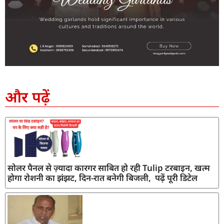
SEO Company in India
AI Tool Review
AI Development Services
Digital Marketing Agency
और पढ़ें
सोलर पैनल से ज़्यादा कारगर साबित हो रही Tulip टरबाइन, खत्म
होगा रोशनी का झंझट, दिन-रात बनेगी बिजली, पढ़ें पूरी डिटेल