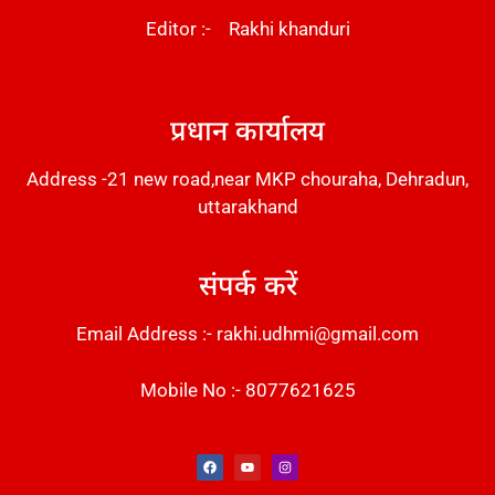
Editor :- Rakhi khanduri
DM Stack
प्रधान कार्यालय
Address -21 new road,near MKP chouraha, Dehradun,
uttarakhand
संपर्क करें
Email Address :- rakhi.udhmi@gmail.com
Mobile No :- 8077621625
Instant Messaging Tool
Law Scholar Hub
Alfa Owl CRM Software
AI SEO Pack
Factory Desk AI
Real Estate Services
Custom Cybersecurity Software Solutions
Web Development Agency
News Portal Development