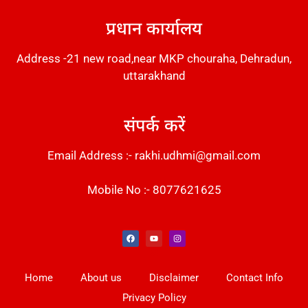
प्रधान कार्यालय
Address -21 new road,near MKP chouraha, Dehradun,
uttarakhand
संपर्क करें
Email Address :- rakhi.udhmi@gmail.com
Mobile No :- 8077621625
Instant Messaging Tool
Law Scholar Hub
Alfa Owl CRM Software
AI SEO Pack
Factory Desk AI
Real Estate Services
Custom Cybersecurity Software Solutions
Web Development Agency
News Portal Development
Home
About us
Disclaimer
Contact Info
Privacy Policy