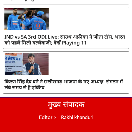
IND vs SA 3rd ODI Live: साउथ अफ्रीका ने जीता टॉस, भारत
को पहले मिली बल्लेबाजी; देखें Playing 11
किरण सिंह देव बने ने छत्तीसगढ़ भाजपा के नए अध्यक्ष, संगठन में
लंबे समय से हैं एक्टिव
मुख्य संपादक
Editor :- Rakhi khanduri
DM Stack