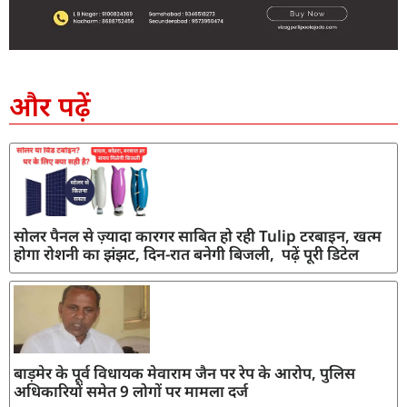
SEO Company in India
AI Tool Review
AI Development Services
Digital Marketing Agency
और पढ़ें
सोलर पैनल से ज़्यादा कारगर साबित हो रही Tulip टरबाइन, खत्म
होगा रोशनी का झंझट, दिन-रात बनेगी बिजली, पढ़ें पूरी डिटेल
बाड़मेर के पूर्व विधायक मेवाराम जैन पर रेप के आरोप, पुलिस
अधिकारियों समेत 9 लोगों पर मामला दर्ज