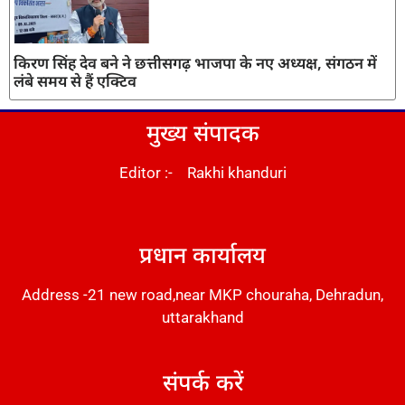
किरण सिंह देव बने ने छत्तीसगढ़ भाजपा के नए अध्यक्ष, संगठन में
लंबे समय से हैं एक्टिव
मुख्य संपादक
Editor :- Rakhi khanduri
DM Stack
प्रधान कार्यालय
Address -21 new road,near MKP chouraha, Dehradun,
uttarakhand
संपर्क करें