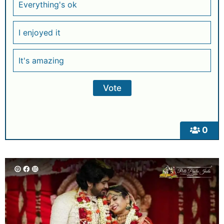
Everything's ok
I enjoyed it
It's amazing
0