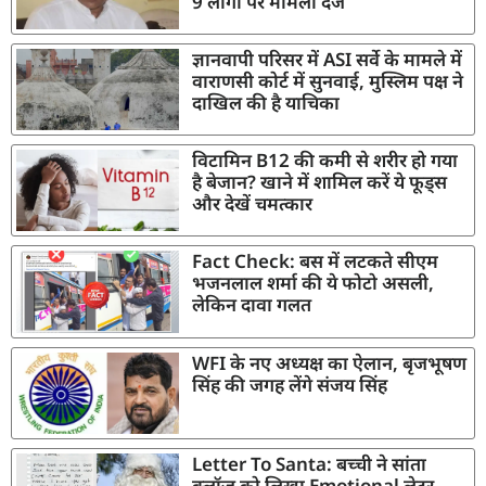
9 लोगों पर मामला दर्ज
ज्ञानवापी परिसर में ASI सर्वे के मामले में
वाराणसी कोर्ट में सुनवाई, मुस्लिम पक्ष ने
दाखिल की है याचिका
विटामिन B12 की कमी से शरीर हो गया
है बेजान? खाने में शामिल करें ये फूड्स
और देखें चमत्कार
Fact Check: बस में लटकते सीएम
भजनलाल शर्मा की ये फोटो असली,
लेकिन दावा गलत
WFI के नए अध्यक्ष का ऐलान, बृजभूषण
सिंह की जगह लेंगे संजय सिंह
Letter To Santa: बच्ची ने सांता
क्लॉज़ को लिखा Emotional लेटर,