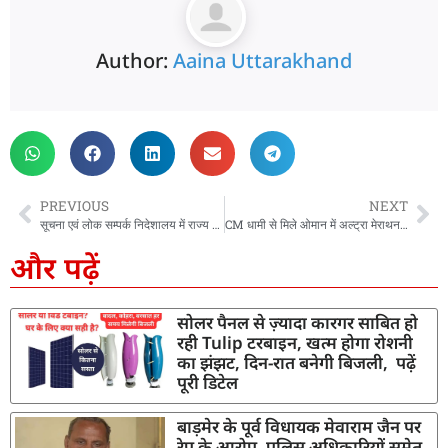
Author:
Aaina Uttarakhand
PREVIOUS
NEXT
सूचना एवं लोक सम्पर्क निदेशालय में राज्य आंदोलनकारी स्व. इंद्रमणि बडोनी की जयंती पर श्रद्धांजलि सभा का आयोजन
CM धामी से मिले ओमान में अल्ट्रा मेराथन जीतने वाले भूतपूर्व सैनिक कलम बिष्ट, CM ने किया बिष्ट को सम्मानित
और पढ़ें
सोलर पैनल से ज़्यादा कारगर साबित हो
रही Tulip टरबाइन, खत्म होगा रोशनी
का झंझट, दिन-रात बनेगी बिजली, पढ़ें
पूरी डिटेल
बाड़मेर के पूर्व विधायक मेवाराम जैन पर
रेप के आरोप, पुलिस अधिकारियों समेत