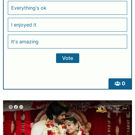
Everything's ok
I enjoyed it
It's amazing
0