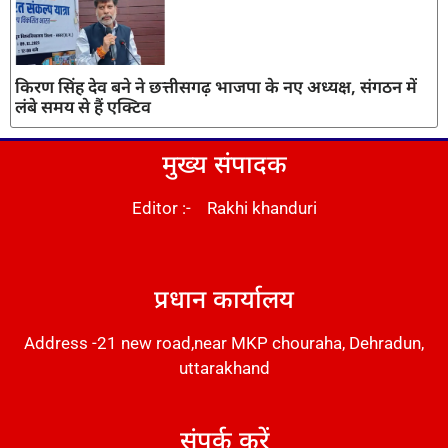
किरण सिंह देव बने ने छत्तीसगढ़ भाजपा के नए अध्यक्ष, संगठन में
लंबे समय से हैं एक्टिव
मुख्य संपादक
Editor :- Rakhi khanduri
DM Stack
प्रधान कार्यालय
Address -21 new road,near MKP chouraha, Dehradun,
uttarakhand
संपर्क करें