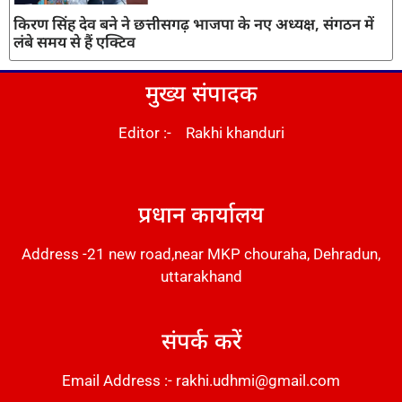
किरण सिंह देव बने ने छत्तीसगढ़ भाजपा के नए अध्यक्ष, संगठन में
लंबे समय से हैं एक्टिव
मुख्य संपादक
Editor :- Rakhi khanduri
DM Stack
प्रधान कार्यालय
Address -21 new road,near MKP chouraha, Dehradun,
uttarakhand
संपर्क करें
Email Address :- rakhi.udhmi@gmail.com