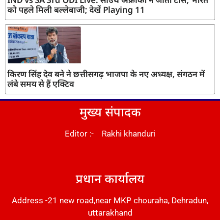
को पहले मिली बल्लेबाजी; देखें Playing 11
किरण सिंह देव बने ने छत्तीसगढ़ भाजपा के नए अध्यक्ष, संगठन में
लंबे समय से हैं एक्टिव
मुख्य संपादक
Editor :- Rakhi khanduri
DM Stack
प्रधान कार्यालय
Address -21 new road,near MKP chouraha, Dehradun,
uttarakhand