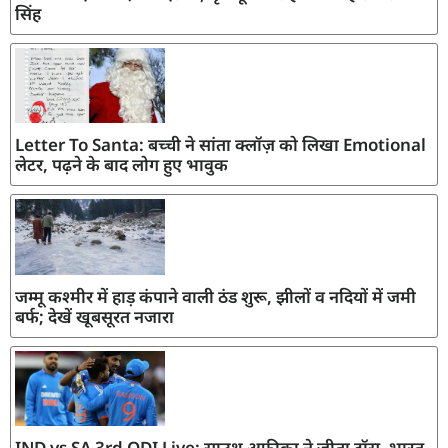
सिंह
Letter To Santa: बच्ची ने सांता क्लॉज़ को लिखा Emotional
लेटर, पढ़ने के बाद लोग हुए भावुक
जम्मू कश्मीर में हाड़ कंपाने वाली ठंड शुरू, झीलों व नदियों में जमी
बर्फ; देखें खूबसूरत नजारा
IND vs SA 3rd ODI Live: साउथ अफ्रीका ने जीता टॉस, भारत