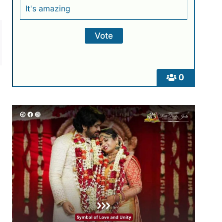
It's amazing
0