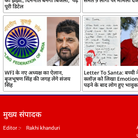
का झंझट, दिन-रात बनेगी बिजली, पढ़ें
समेत 9 लोगों पर मामला दर्
पूरी डिटेल
WFI के नए अध्यक्ष का ऐलान,
Letter To Santa: बच्ची ने
बृजभूषण सिंह की जगह लेंगे संजय
क्लॉज़ को लिखा Emotiona
सिंह
पढ़ने के बाद लोग हुए भावुक
मुख्य संपादक
Editor :- Rakhi khanduri