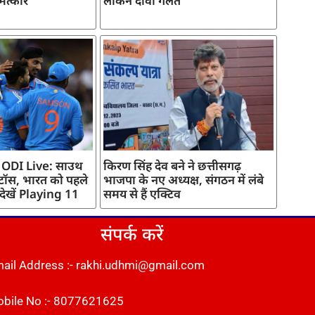
मत्कार
लेकिन दावा गलत
 ODI Live: साउथ
किरण सिंह देव बने ने छत्तीसगढ़
 टॉस, भारत को पहले
भाजपा के नए अध्यक्ष, संगठन में लंबे
 देखें Playing 11
समय से हैं एक्टिव
संपर्क करें
ail Address :- rakhi.udhmi@gmail.com
bile No :- 8077621625