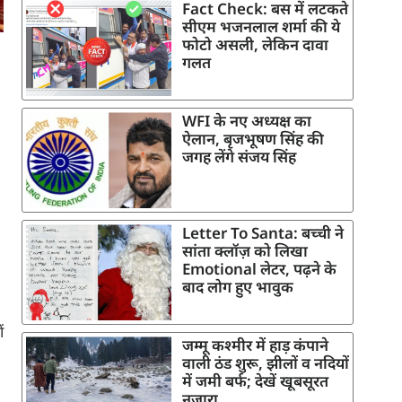
Fact Check: बस में लटकते
सीएम भजनलाल शर्मा की ये
फोटो असली, लेकिन दावा
गलत
WFI के नए अध्यक्ष का
ऐलान, बृजभूषण सिंह की
जगह लेंगे संजय सिंह
Letter To Santa: बच्ची ने
सांता क्लॉज़ को लिखा
Emotional लेटर, पढ़ने के
बाद लोग हुए भावुक
ं
जम्मू कश्मीर में हाड़ कंपाने
वाली ठंड शुरू, झीलों व नदियों
में जमी बर्फ; देखें खूबसूरत
नजारा