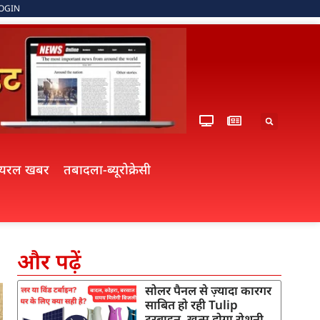
OGIN
ायरल खबर
तबादला-ब्यूरोक्रेसी
और पढ़ें
सोलर पैनल से ज़्यादा कारगर
साबित हो रही Tulip
टरबाइन, खत्म होगा रोशनी