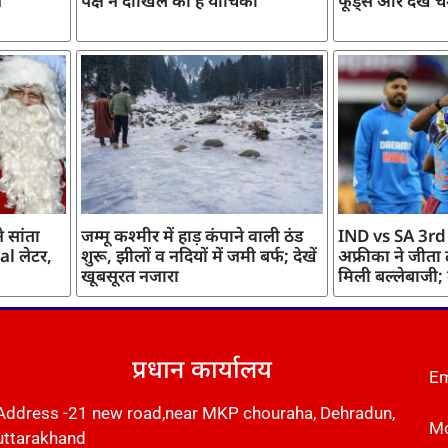
ज
पक्ष ने दाखिल की है याचिका
फूड्स और देखें च
 सांता
जम्मू कश्मीर में हाड़ कंपाने वाली ठंड
IND vs SA 3rd
l लेटर,
शुरू, झीलों व नदियों में जमी बर्फ; देखें
अफ्रीका ने जीता
खूबसूरत नजारा
मिली बल्लेबाजी;
प्रधान कार्यालय
Em
Address -21 new road,near MKP chouraha, Dehradun,
Mo
uttarakhand