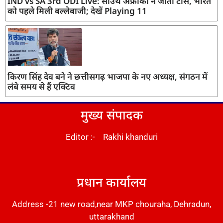
IND vs SA 3rd ODI Live: साउथ अफ्रीका ने जीता टॉस, भारत
को पहले मिली बल्लेबाजी; देखें Playing 11
किरण सिंह देव बने ने छत्तीसगढ़ भाजपा के नए अध्यक्ष, संगठन में
लंबे समय से हैं एक्टिव
मुख्य संपादक
Editor :- Rakhi khanduri
DM Stack
प्रधान कार्यालय
Address -21 new road,near MKP chouraha, Dehradun,
uttarakhand