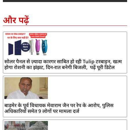
SEO Company in India
AI Tool Review
AI Development Services
Digital Marketing Agency
और पढ़ें
सोलर पैनल से ज़्यादा कारगर साबित हो रही Tulip टरबाइन, खत्म
होगा रोशनी का झंझट, दिन-रात बनेगी बिजली, पढ़ें पूरी डिटेल
बाड़मेर के पूर्व विधायक मेवाराम जैन पर रेप के आरोप, पुलिस
अधिकारियों समेत 9 लोगों पर मामला दर्ज