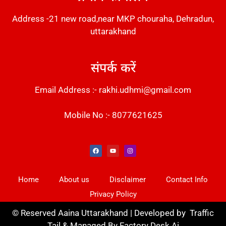
Address -21 new road,near MKP chouraha, Dehradun,
uttarakhand
संपर्क करें
Email Address :- rakhi.udhmi@gmail.com
Mobile No :- 8077621625
Instant Messaging Tool
Law Scholar Hub
Alfa Owl CRM Software
AI SEO Pack
Factory Desk AI
Real Estate Services
Custom Cybersecurity Software Solutions
Web Development Agency
News Portal Development
Home
About us
Disclaimer
Contact Info
Privacy Policy
©
Reserved Aaina Uttarakhand | Developed by
Traffic
Tail
& Managed By
Factory Desk Ai