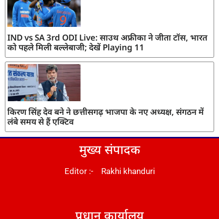
IND vs SA 3rd ODI Live: साउथ अफ्रीका ने जीता टॉस, भारत
को पहले मिली बल्लेबाजी; देखें Playing 11
किरण सिंह देव बने ने छत्तीसगढ़ भाजपा के नए अध्यक्ष, संगठन में
लंबे समय से हैं एक्टिव
मुख्य संपादक
Editor :- Rakhi khanduri
DM Stack
प्रधान कार्यालय