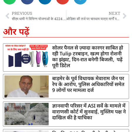
PREVIOUS
NEXT
सीएम धामी ने विभिन्न योजनाओं के 4224 श्रमिकों को हस्तान्तरित की ₹ 12 करोड़ 89 लाख 85 हजार की धनराशि
ओडिशा की तर्ज पर चारधाम यात्रा मार्गों पर तैयार होंगे स्पेशल शेल्टर, जानिये इसकी खासियत
और पढ़ें
सोलर पैनल से ज़्यादा कारगर साबित हो
रही Tulip टरबाइन, खत्म होगा रोशनी
का झंझट, दिन-रात बनेगी बिजली, पढ़ें
पूरी डिटेल
बाड़मेर के पूर्व विधायक मेवाराम जैन पर
रेप के आरोप, पुलिस अधिकारियों समेत
9 लोगों पर मामला दर्ज
ज्ञानवापी परिसर में ASI सर्वे के मामले में
वाराणसी कोर्ट में सुनवाई, मुस्लिम पक्ष ने
दाखिल की है याचिका