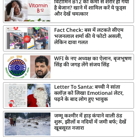
विटामिन B12 की कमी से शरीर हो गया
है बेजान? खाने में शामिल करें ये फूड्स
और देखें चमत्कार
Fact Check: बस में लटकते सीएम
भजनलाल शर्मा की ये फोटो असली,
लेकिन दावा गलत
WFI के नए अध्यक्ष का ऐलान, बृजभूषण
सिंह की जगह लेंगे संजय सिंह
Letter To Santa: बच्ची ने सांता
क्लॉज़ को लिखा Emotional लेटर,
पढ़ने के बाद लोग हुए भावुक
जम्मू कश्मीर में हाड़ कंपाने वाली ठंड
शुरू, झीलों व नदियों में जमी बर्फ; देखें
खूबसूरत नजारा