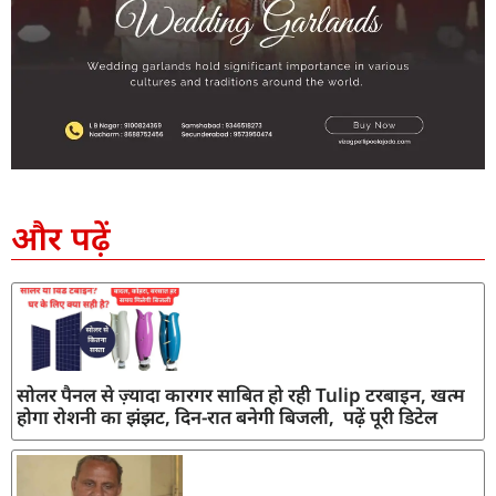
SEO Company in India
AI Tool Review
AI Development Services
Digital Marketing Agency
और पढ़ें
सोलर पैनल से ज़्यादा कारगर साबित हो रही Tulip टरबाइन, खत्म
होगा रोशनी का झंझट, दिन-रात बनेगी बिजली, पढ़ें पूरी डिटेल