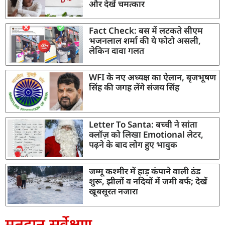
और देखें चमत्कार
Fact Check: बस में लटकते सीएम
भजनलाल शर्मा की ये फोटो असली,
लेकिन दावा गलत
WFI के नए अध्यक्ष का ऐलान, बृजभूषण
सिंह की जगह लेंगे संजय सिंह
Letter To Santa: बच्ची ने सांता
क्लॉज़ को लिखा Emotional लेटर,
पढ़ने के बाद लोग हुए भावुक
जम्मू कश्मीर में हाड़ कंपाने वाली ठंड
शुरू, झीलों व नदियों में जमी बर्फ; देखें
खूबसूरत नजारा
मतदान सर्वेक्षण