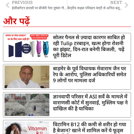
PREVIOUS
NEXT
हेलीकॉप्टर हादसों पर बीजेपी नेता दुष्यंत गौतम के बिगड़े बोल, पत्रकारों से कहा – आप कुछ अच्छे हेलीकॉप्टर बनाएं, जिसमें लोग ना मरें, आप तो महान व्यक्ति हैं.
केंद्रीय सड़क परिवहन मंत्री से अनिल बलूनी ने की मुलाकात, गढ़वाल लोकसभा क्षेत्र की सड़क समस्याओं को लेकर जल्द आयोजित होगी उच्च स्तरीय बैठक
और पढ़ें
सोलर पैनल से ज़्यादा कारगर साबित हो
रही Tulip टरबाइन, खत्म होगा रोशनी
का झंझट, दिन-रात बनेगी बिजली, पढ़ें
पूरी डिटेल
बाड़मेर के पूर्व विधायक मेवाराम जैन पर
रेप के आरोप, पुलिस अधिकारियों समेत
9 लोगों पर मामला दर्ज
ज्ञानवापी परिसर में ASI सर्वे के मामले में
वाराणसी कोर्ट में सुनवाई, मुस्लिम पक्ष ने
दाखिल की है याचिका
विटामिन B12 की कमी से शरीर हो गया
है बेजान? खाने में शामिल करें ये फूड्स