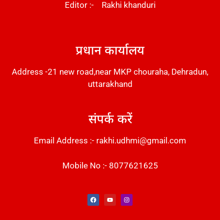
Editor :- Rakhi khanduri
DM Stack
प्रधान कार्यालय
Address -21 new road,near MKP chouraha, Dehradun,
uttarakhand
संपर्क करें
Email Address :- rakhi.udhmi@gmail.com
Mobile No :- 8077621625
Instant Messaging Tool
Law Scholar Hub
Alfa Owl CRM Software
AI SEO Pack
Factory Desk AI
Real Estate Services
Custom Cybersecurity Software Solutions
Web Development Agency
News Portal Development