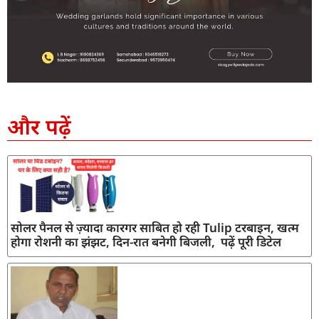
SEO Company in India
AI Tool Review
AI Development Services
Digital Marketing Agency
और पढ़ें
सोलर पैनल से ज़्यादा कारगर साबित हो रही Tulip टरबाइन, खत्म
होगा रोशनी का झंझट, दिन-रात बनेगी बिजली, पढ़ें पूरी डिटेल