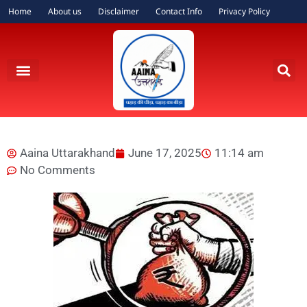
Home
About us
Disclaimer
Contact Info
Privacy Policy
Aaina Uttarakhand
June 17, 2025
11:14 am
No Comments