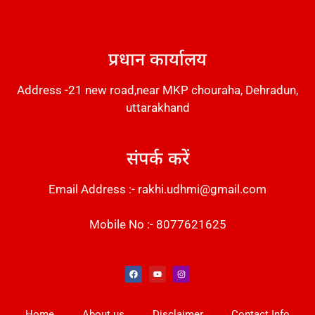
DM Stack
प्रधान कार्यालय
Address -21 new road,near MKP chouraha, Dehradun,
uttarakhand
संपर्क करें
Email Address :- rakhi.udhmi@gmail.com
Mobile No :- 8077621625
Instant Messaging Tool
Law Scholar Hub
Alfa Owl CRM Software
AI SEO Pack
Factory Desk AI
Real Estate Services
Custom Cybersecurity Software Solutions
Web Development Agency
News Portal Development
Home
About us
Disclaimer
Contact Info