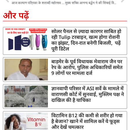
आज कल्याण पत्रिका के शताब्दी महोत्सव में पहुंचेंगे अमित शाह, अभेद्य किले में तब्दील हुआ स्वर्गाश्रम
मुख्य सचिव आनन्द बर्द्धन ने की सिंचाई विभाग द्वारा निर्माणाधीन जमरानी एवं सौंग बांध परियोजनाओं की समीक्षा
और पढ़ें
सोलर पैनल से ज़्यादा कारगर साबित हो
रही Tulip टरबाइन, खत्म होगा रोशनी
का झंझट, दिन-रात बनेगी बिजली, पढ़ें
पूरी डिटेल
बाड़मेर के पूर्व विधायक मेवाराम जैन पर
रेप के आरोप, पुलिस अधिकारियों समेत
9 लोगों पर मामला दर्ज
ज्ञानवापी परिसर में ASI सर्वे के मामले में
वाराणसी कोर्ट में सुनवाई, मुस्लिम पक्ष ने
दाखिल की है याचिका
विटामिन B12 की कमी से शरीर हो गया
है बेजान? खाने में शामिल करें ये फूड्स
और देखें चमत्कार