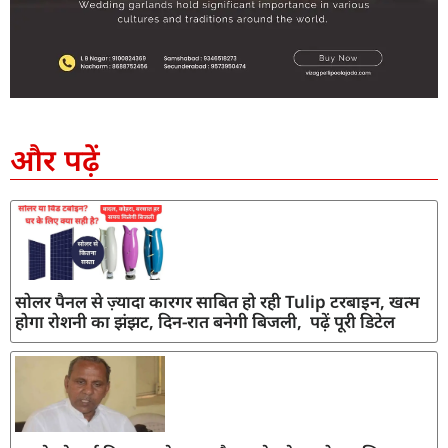
SEO Company in India
AI Tool Review
AI Development Services
Digital Marketing Agency
और पढ़ें
सोलर पैनल से ज़्यादा कारगर साबित हो रही Tulip टरबाइन, खत्म
होगा रोशनी का झंझट, दिन-रात बनेगी बिजली, पढ़ें पूरी डिटेल