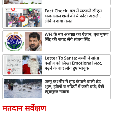
Fact Check: बस में लटकते सीएम
भजनलाल शर्मा की ये फोटो असली,
लेकिन दावा गलत
WFI के नए अध्यक्ष का ऐलान, बृजभूषण
सिंह की जगह लेंगे संजय सिंह
Letter To Santa: बच्ची ने सांता
क्लॉज़ को लिखा Emotional लेटर,
पढ़ने के बाद लोग हुए भावुक
जम्मू कश्मीर में हाड़ कंपाने वाली ठंड
शुरू, झीलों व नदियों में जमी बर्फ; देखें
खूबसूरत नजारा
मतदान सर्वेक्षण