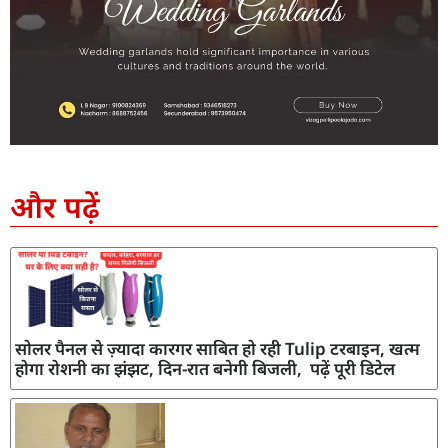
SEO Company in India
AI Tool Review
AI Development Services
Digital Marketing Agency
और पढ़ें
सोलर पैनल से ज़्यादा कारगर साबित हो रही Tulip टरबाइन, खत्म
होगा रोशनी का झंझट, दिन-रात बनेगी बिजली, पढ़ें पूरी डिटेल