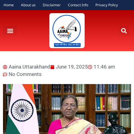
Home
About us
Disclaimer
Contact Info
Privacy Policy
Aaina Uttarakhand
June 19, 2025
11:46 am
No Comments