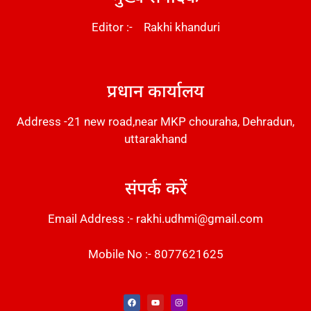
Editor :- Rakhi khanduri
DM Stack
प्रधान कार्यालय
Address -21 new road,near MKP chouraha, Dehradun,
uttarakhand
संपर्क करें
Email Address :- rakhi.udhmi@gmail.com
Mobile No :- 8077621625