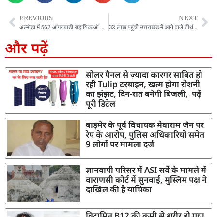
PREVIOUS
NEXT
अल्मोड़ा में 562 आंगनबाड़ी सहायिकाओं और कार्यकत्रियों को नियुक्ति, मंत्री रेखा ने बांटे अपॉइंटमेंट लेटर
32 लाख पहुंची उत्तराखंड में आने वाले तीर्थयात्रियों की संख्या, धामी का प्रयास रहा सफल, 4 धाम के अलावा अन्य धार्मिक स्थलों में भी पहुंच जा श्रद्धालु, स्थानीयों को मिल रहा रोज़गार
और पढ़ें
सोलर पैनल से ज़्यादा कारगर साबित हो
रही Tulip टरबाइन, खत्म होगा रोशनी
का झंझट, दिन-रात बनेगी बिजली, पढ़ें
पूरी डिटेल
बाड़मेर के पूर्व विधायक मेवाराम जैन पर
रेप के आरोप, पुलिस अधिकारियों समेत
9 लोगों पर मामला दर्ज
ज्ञानवापी परिसर में ASI सर्वे के मामले में
वाराणसी कोर्ट में सुनवाई, मुस्लिम पक्ष ने
दाखिल की है याचिका
विटामिन B12 की कमी से शरीर हो गया