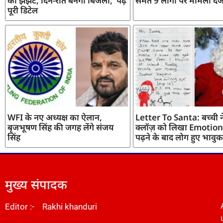
का झंझट, दिन-रात बनेगी बिजली, पढ़ें
समेत 9 लोगों पर मामला दर्
पूरी डिटेल
WFI के नए अध्यक्ष का ऐलान,
Letter To Santa: बच्ची ने
बृजभूषण सिंह की जगह लेंगे संजय
क्लॉज़ को लिखा Emotiona
सिंह
पढ़ने के बाद लोग हुए भावुक
मुख्य संपादक
Editor :- Rakhi khanduri