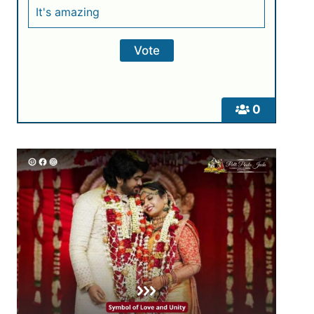
It's amazing
0