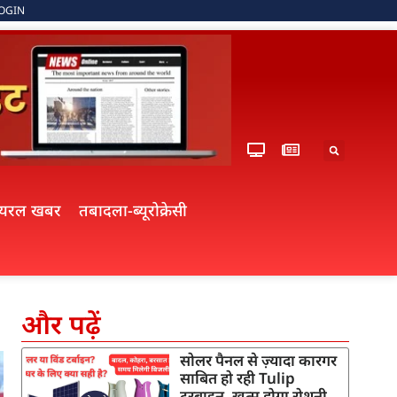
OGIN
ायरल खबर
तबादला-ब्यूरोक्रेसी
और पढ़ें
सोलर पैनल से ज़्यादा कारगर
साबित हो रही Tulip
टरबाइन, खत्म होगा रोशनी