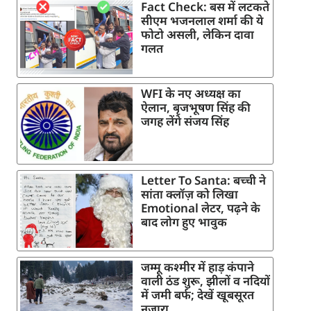
Fact Check: बस में लटकते
सीएम भजनलाल शर्मा की ये
फोटो असली, लेकिन दावा
गलत
WFI के नए अध्यक्ष का
ऐलान, बृजभूषण सिंह की
जगह लेंगे संजय सिंह
Letter To Santa: बच्ची ने
सांता क्लॉज़ को लिखा
Emotional लेटर, पढ़ने के
बाद लोग हुए भावुक
जम्मू कश्मीर में हाड़ कंपाने
वाली ठंड शुरू, झीलों व नदियों
में जमी बर्फ; देखें खूबसूरत
नजारा