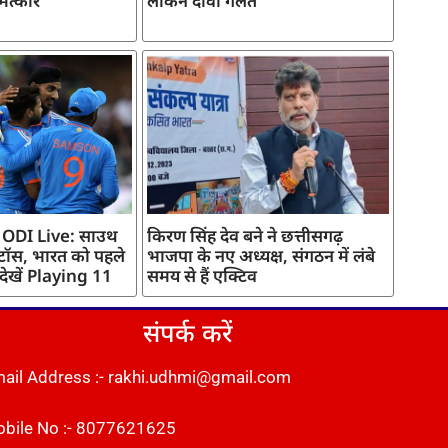
मत्कार
लेकिन दावा गलत
 ODI Live: साउथ
किरण सिंह देव बने ने छत्तीसगढ़
 टॉस, भारत को पहले
भाजपा के नए अध्यक्ष, संगठन में लंबे
 देखें Playing 11
समय से हैं एक्टिव
संपर्क करें
ail Address :- rakhi.udhmi@gmail.com
bile No :- 8077621625