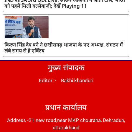
को पहले मिली बल्लेबाजी; देखें Playing 11
किरण सिंह देव बने ने छत्तीसगढ़ भाजपा के नए अध्यक्ष, संगठन में
लंबे समय से हैं एक्टिव
मुख्य संपादक
Editor :- Rakhi khanduri
DM Stack
प्रधान कार्यालय
Address -21 new road,near MKP chouraha, Dehradun,
uttarakhand