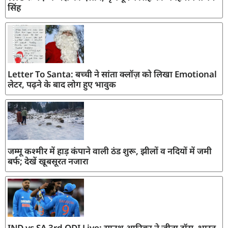
सिंह
Letter To Santa: बच्ची ने सांता क्लॉज़ को लिखा Emotional
लेटर, पढ़ने के बाद लोग हुए भावुक
जम्मू कश्मीर में हाड़ कंपाने वाली ठंड शुरू, झीलों व नदियों में जमी
बर्फ; देखें खूबसूरत नजारा
IND vs SA 3rd ODI Live: साउथ अफ्रीका ने जीता टॉस, भारत