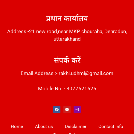
DM Stack
प्रधान कार्यालय
Address -21 new road,near MKP chouraha, Dehradun,
uttarakhand
संपर्क करें
Email Address :- rakhi.udhmi@gmail.com
Mobile No :- 8077621625
Instant Messaging Tool
Law Scholar Hub
Alfa Owl CRM Software
AI SEO Pack
Factory Desk AI
Real Estate Services
Custom Cybersecurity Software Solutions
Web Development Agency
News Portal Development
Home
About us
Disclaimer
Contact Info