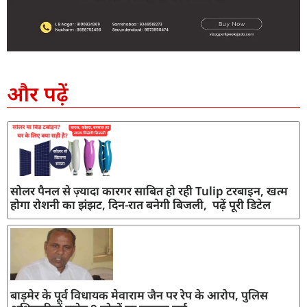
SEO Company in India
AI Tool Review
AI Development Services
Digital Marketing Agency
और पढ़ें
सोलर पैनल से ज़्यादा कारगर साबित हो रही Tulip टरबाइन, खत्म
होगा रोशनी का झंझट, दिन-रात बनेगी बिजली, पढ़ें पूरी डिटेल
बाड़मेर के पूर्व विधायक मेवाराम जैन पर रेप के आरोप, पुलिस