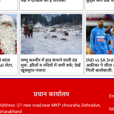
ज
पक्ष ने दाखिल की है याचिका
फूड्स और देखें च
 सांता
जम्मू कश्मीर में हाड़ कंपाने वाली ठंड
IND vs SA 3rd
l लेटर,
शुरू, झीलों व नदियों में जमी बर्फ; देखें
अफ्रीका ने जीता
खूबसूरत नजारा
मिली बल्लेबाजी;
प्रधान कार्यालय
Em
Address -21 new road,near MKP chouraha, Dehradun,
Mo
uttarakhand