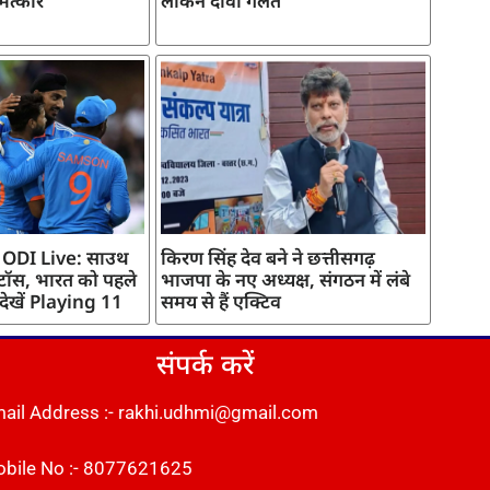
मत्कार
लेकिन दावा गलत
 ODI Live: साउथ
किरण सिंह देव बने ने छत्तीसगढ़
 टॉस, भारत को पहले
भाजपा के नए अध्यक्ष, संगठन में लंबे
 देखें Playing 11
समय से हैं एक्टिव
संपर्क करें
ail Address :- rakhi.udhmi@gmail.com
bile No :- 8077621625