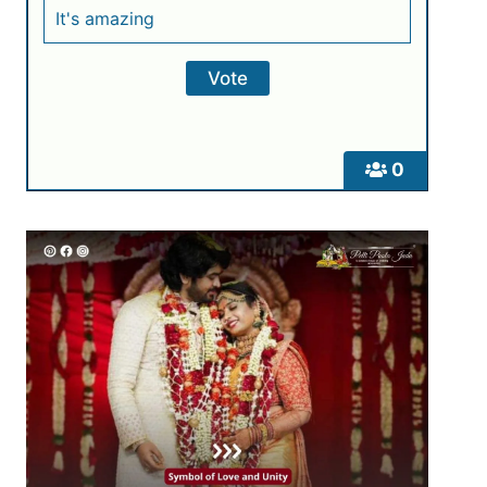
It's amazing
0