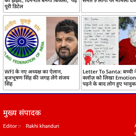
का झंझट, दिन-रात बनेगी बिजली, पढ़ें
समेत 9 लोगों पर मामला दर्
पूरी डिटेल
WFI के नए अध्यक्ष का ऐलान,
Letter To Santa: बच्ची ने
बृजभूषण सिंह की जगह लेंगे संजय
क्लॉज़ को लिखा Emotiona
सिंह
पढ़ने के बाद लोग हुए भावुक
मुख्य संपादक
Editor :- Rakhi khanduri