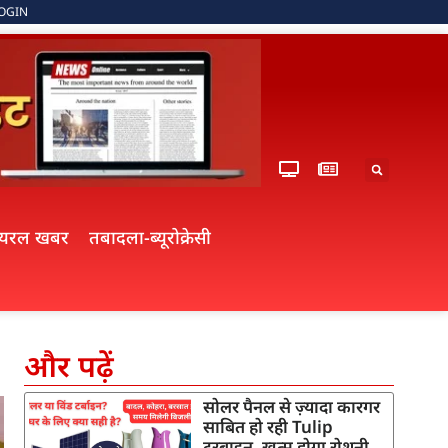
OGIN
ायरल खबर
तबादला-ब्यूरोक्रेसी
और पढ़ें
सोलर पैनल से ज़्यादा कारगर
साबित हो रही Tulip
टरबाइन, खत्म होगा रोशनी