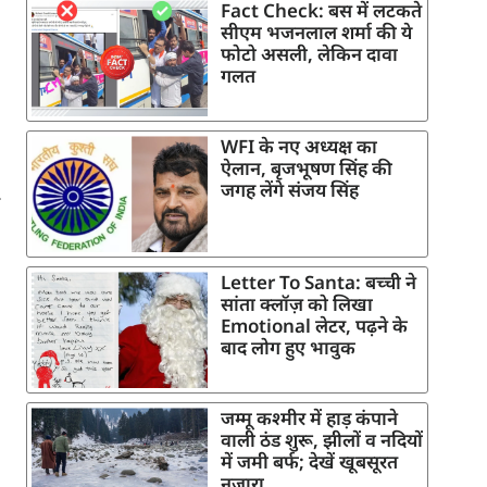
Fact Check: बस में लटकते
सीएम भजनलाल शर्मा की ये
फोटो असली, लेकिन दावा
गलत
WFI के नए अध्यक्ष का
ऐलान, बृजभूषण सिंह की
जगह लेंगे संजय सिंह
Letter To Santa: बच्ची ने
सांता क्लॉज़ को लिखा
Emotional लेटर, पढ़ने के
बाद लोग हुए भावुक
जम्मू कश्मीर में हाड़ कंपाने
वाली ठंड शुरू, झीलों व नदियों
में जमी बर्फ; देखें खूबसूरत
नजारा