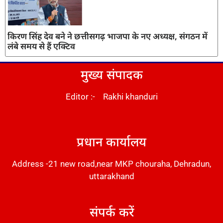
किरण सिंह देव बने ने छत्तीसगढ़ भाजपा के नए अध्यक्ष, संगठन में
लंबे समय से हैं एक्टिव
मुख्य संपादक
Editor :- Rakhi khanduri
DM Stack
प्रधान कार्यालय
Address -21 new road,near MKP chouraha, Dehradun,
uttarakhand
संपर्क करें