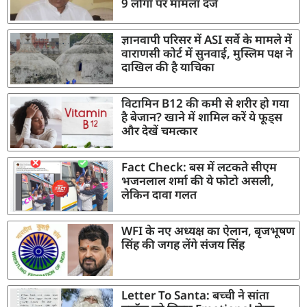
9 लोगों पर मामला दर्ज
ज्ञानवापी परिसर में ASI सर्वे के मामले में
वाराणसी कोर्ट में सुनवाई, मुस्लिम पक्ष ने
दाखिल की है याचिका
विटामिन B12 की कमी से शरीर हो गया
है बेजान? खाने में शामिल करें ये फूड्स
और देखें चमत्कार
Fact Check: बस में लटकते सीएम
भजनलाल शर्मा की ये फोटो असली,
लेकिन दावा गलत
WFI के नए अध्यक्ष का ऐलान, बृजभूषण
सिंह की जगह लेंगे संजय सिंह
Letter To Santa: बच्ची ने सांता