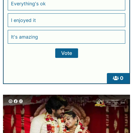
Everything's ok
I enjoyed it
It's amazing
0