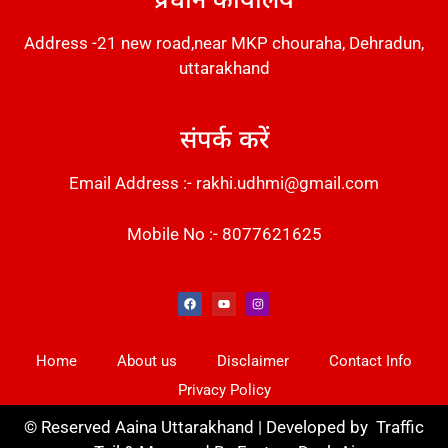
Address -21 new road,near MKP chouraha, Dehradun,
uttarakhand
संपर्क करें
Email Address :- rakhi.udhmi@gmail.com
Mobile No :- 8077621625
Instant Messaging Tool
Law Scholar Hub
Alfa Owl CRM Software
AI SEO Pack
Factory Desk AI
Real Estate Services
Custom Cybersecurity Software Solutions
Web Development Agency
News Portal Development
Home
About us
Disclaimer
Contact Info
Privacy Policy
©
Reserved Aaina Uttarakhand | Developed by
Traffic