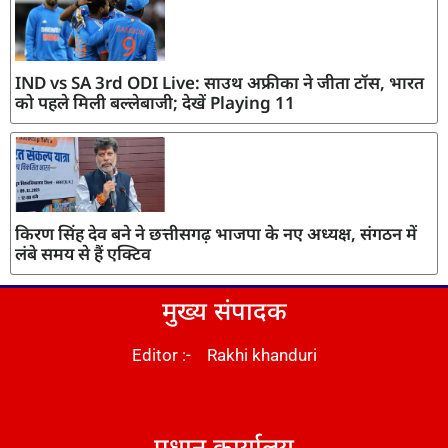
IND vs SA 3rd ODI Live: साउथ अफ्रीका ने जीता टॉस, भारत
को पहले मिली बल्लेबाजी; देखें Playing 11
किरण सिंह देव बने ने छत्तीसगढ़ भाजपा के नए अध्यक्ष, संगठन में
लंबे समय से हैं एक्टिव
मुख्य संपादक
Editor :- Rakhi khanduri
DM Stack
प्रधान कार्यालय