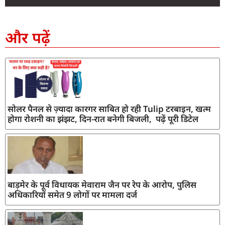
SEO Company in India
AI Tool Review
AI Development Services
Digital Marketing Agency
और पढ़ें
सोलर पैनल से ज़्यादा कारगर साबित हो रही Tulip टरबाइन, खत्म
होगा रोशनी का झंझट, दिन-रात बनेगी बिजली, पढ़ें पूरी डिटेल
बाड़मेर के पूर्व विधायक मेवाराम जैन पर रेप के आरोप, पुलिस
अधिकारियों समेत 9 लोगों पर मामला दर्ज