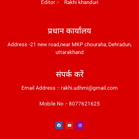
Editor :- Rakhi khanduri
DM Stack
प्रधान कार्यालय
Address -21 new road,near MKP chouraha, Dehradun,
uttarakhand
संपर्क करें
Email Address :- rakhi.udhmi@gmail.com
Mobile No :- 8077621625
Instant Messaging Tool
Law Scholar Hub
Alfa Owl CRM Software
AI SEO Pack
Factory Desk AI
Real Estate Services
Custom Cybersecurity Software Solutions
Web Development Agency
News Portal Development