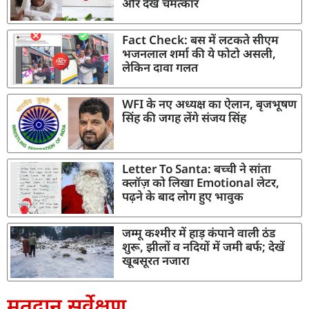
और देखें चमत्कार
Fact Check: बस में लटकते सीएम
भजनलाल शर्मा की ये फोटो असली,
लेकिन दावा गलत
WFI के नए अध्यक्ष का ऐलान, बृजभूषण
सिंह की जगह लेंगे संजय सिंह
Letter To Santa: बच्ची ने सांता
क्लॉज़ को लिखा Emotional लेटर,
पढ़ने के बाद लोग हुए भावुक
जम्मू कश्मीर में हाड़ कंपाने वाली ठंड
शुरू, झीलों व नदियों में जमी बर्फ; देखें
खूबसूरत नजारा
मतदान सर्वेक्षण