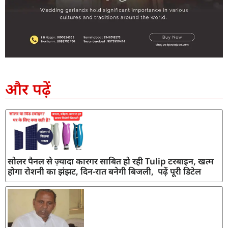
SEO Company in India
AI Tool Review
AI Development Services
Digital Marketing Agency
और पढ़ें
सोलर पैनल से ज़्यादा कारगर साबित हो रही Tulip टरबाइन, खत्म
होगा रोशनी का झंझट, दिन-रात बनेगी बिजली, पढ़ें पूरी डिटेल