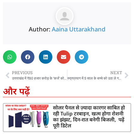
Author:
Aaina Uttarakhand
PREVIOUS
NEXT
उत्तराखंड में ₹80 हजार करोड़ के ‘कर्ज’ को सरकार ने और बढ़ाया, ‘माननीयों’ का भत्ता बढ़ने से छिड़ी बहस
रुद्रप्रयाग में 5 साल के बच्चे को उठा ले गया गुलदार, रात 11 बजे तक सर्च ऑपरेशन चलाकर ढूंढा गया शव…
और पढ़ें
सोलर पैनल से ज़्यादा कारगर साबित हो
रही Tulip टरबाइन, खत्म होगा रोशनी
का झंझट, दिन-रात बनेगी बिजली, पढ़ें
पूरी डिटेल