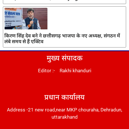
किरण सिंह देव बने ने छत्तीसगढ़ भाजपा के नए अध्यक्ष, संगठन में
लंबे समय से हैं एक्टिव
मुख्य संपादक
Editor :- Rakhi khanduri
DM Stack
प्रधान कार्यालय
Address -21 new road,near MKP chouraha, Dehradun,
uttarakhand