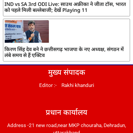
IND vs SA 3rd ODI Live: साउथ अफ्रीका ने जीता टॉस, भारत
को पहले मिली बल्लेबाजी; देखें Playing 11
किरण सिंह देव बने ने छत्तीसगढ़ भाजपा के नए अध्यक्ष, संगठन में
लंबे समय से हैं एक्टिव
मुख्य संपादक
Editor :- Rakhi khanduri
DM Stack
प्रधान कार्यालय
Address -21 new road,near MKP chouraha, Dehradun,
uttarakhand