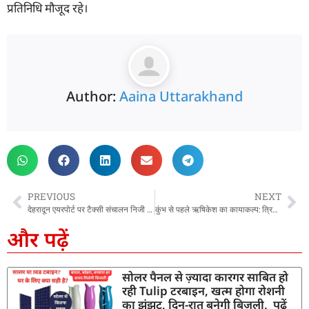
प्रतिनिधि मौजूद रहे।
Author:
Aaina Uttarakhand
PREVIOUS
NEXT
देहरादून एयरपोर्ट पर टैक्सी संचालन निजी कंपनी को देने का विरोध, स्थानीय चालकों ने की सीएम धामी से मुलाक़ात
कुंभ से पहले ऋषिकेश का कायाकल्प: त्रिवेणी घाट, आस्था पथ और चंद्रभागा ब्रिज पर 168.12 करोड़ खर्च
और पढ़ें
सोलर पैनल से ज़्यादा कारगर साबित हो
रही Tulip टरबाइन, खत्म होगा रोशनी
का झंझट, दिन-रात बनेगी बिजली, पढ़ें