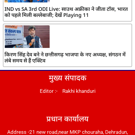
IND vs SA 3rd ODI Live: साउथ अफ्रीका ने जीता टॉस, भारत
को पहले मिली बल्लेबाजी; देखें Playing 11
किरण सिंह देव बने ने छत्तीसगढ़ भाजपा के नए अध्यक्ष, संगठन में
लंबे समय से हैं एक्टिव
मुख्य संपादक
Editor :- Rakhi khanduri
DM Stack
प्रधान कार्यालय
Address -21 new road,near MKP chouraha, Dehradun,