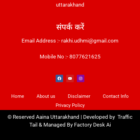
uttarakhand
संपर्क करें
Email Address :- rakhi.udhmi@gmail.com
Mobile No :- 8077621625
Instant Messaging Tool
Law Scholar Hub
Alfa Owl CRM Software
AI SEO Pack
Factory Desk AI
Real Estate Services
Custom Cybersecurity Software Solutions
Web Development Agency
News Portal Development
Home
About us
Disclaimer
Contact Info
Privacy Policy
©
Reserved Aaina Uttarakhand | Developed by
Traffic
Tail
& Managed By
Factory Desk Ai