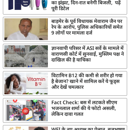
का झंझट, दिन-रात बनेगी बिजली, पढ़ें
पूरी डिटेल
बाड़मेर के पूर्व विधायक मेवाराम जैन पर
रेप के आरोप, पुलिस अधिकारियों समेत
9 लोगों पर मामला दर्ज
ज्ञानवापी परिसर में ASI सर्वे के मामले में
वाराणसी कोर्ट में सुनवाई, मुस्लिम पक्ष ने
दाखिल की है याचिका
विटामिन B12 की कमी से शरीर हो गया
है बेजान? खाने में शामिल करें ये फूड्स
और देखें चमत्कार
Fact Check: बस में लटकते सीएम
भजनलाल शर्मा की ये फोटो असली,
लेकिन दावा गलत
WFI के नए अध्यक्ष का ऐलान, बृजभूषण