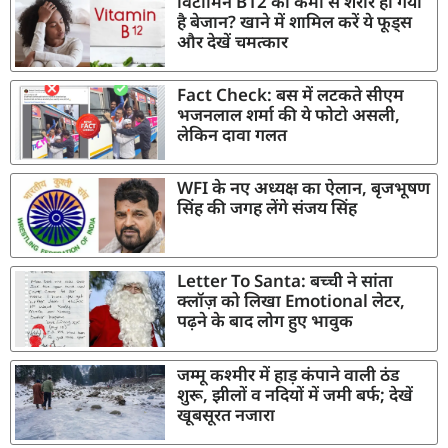
विटामिन B12 की कमी से शरीर हो गया
है बेजान? खाने में शामिल करें ये फूड्स
और देखें चमत्कार
Fact Check: बस में लटकते सीएम
भजनलाल शर्मा की ये फोटो असली,
लेकिन दावा गलत
WFI के नए अध्यक्ष का ऐलान, बृजभूषण
सिंह की जगह लेंगे संजय सिंह
Letter To Santa: बच्ची ने सांता
क्लॉज़ को लिखा Emotional लेटर,
पढ़ने के बाद लोग हुए भावुक
जम्मू कश्मीर में हाड़ कंपाने वाली ठंड
शुरू, झीलों व नदियों में जमी बर्फ; देखें
खूबसूरत नजारा