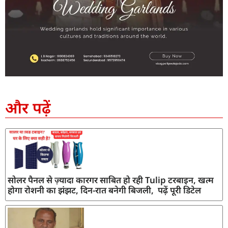
SEO Company in India
AI Tool Review
AI Development Services
Digital Marketing Agency
और पढ़ें
सोलर पैनल से ज़्यादा कारगर साबित हो रही Tulip टरबाइन, खत्म
होगा रोशनी का झंझट, दिन-रात बनेगी बिजली, पढ़ें पूरी डिटेल