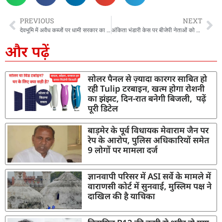
PREVIOUS
NEXT
देवभूमि में अवैध कब्जों पर धामी सरकार का बुलडोजर एक्शन, 10 हजार एकड़ जमीन करवाई अतिक्रमण मुक्त
अंकिता भंडारी केस पर बीजेपी नेताओं को विरोध! सांसद अजय भट्ट को दिखाए गए काले झंडे
और पढ़ें
सोलर पैनल से ज़्यादा कारगर साबित हो
रही Tulip टरबाइन, खत्म होगा रोशनी
का झंझट, दिन-रात बनेगी बिजली, पढ़ें
पूरी डिटेल
बाड़मेर के पूर्व विधायक मेवाराम जैन पर
रेप के आरोप, पुलिस अधिकारियों समेत
9 लोगों पर मामला दर्ज
ज्ञानवापी परिसर में ASI सर्वे के मामले में
वाराणसी कोर्ट में सुनवाई, मुस्लिम पक्ष ने
दाखिल की है याचिका