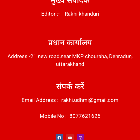
Editor :- Rakhi khanduri
DM Stack
प्रधान कार्यालय
Address -21 new road,near MKP chouraha, Dehradun,
uttarakhand
संपर्क करें
Email Address :- rakhi.udhmi@gmail.com
Mobile No :- 8077621625