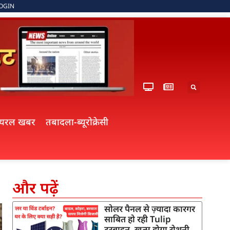
OGIN
ायरल खबर
तबादला-ब्यूरोक्रेसी
और पढ़ें
सोलर पैनल से ज़्यादा कारगर
साबित हो रही Tulip
टरबाइन, खत्म होगा रोशनी