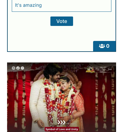
It's amazing
0