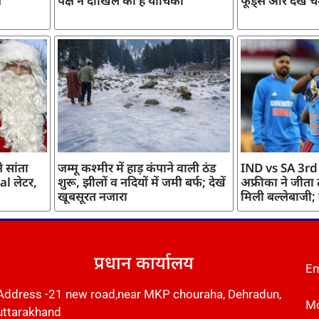
ज
पक्ष ने दाखिल की है याचिका
फूड्स और देखें च
 सांता
जम्मू कश्मीर में हाड़ कंपाने वाली ठंड
IND vs SA 3rd
l लेटर,
शुरू, झीलों व नदियों में जमी बर्फ; देखें
अफ्रीका ने जीता
खूबसूरत नजारा
मिली बल्लेबाजी;
प्रधान कार्यालय
Em
Address -21 new road,near MKP chouraha, Dehradun,
Mo
uttarakhand