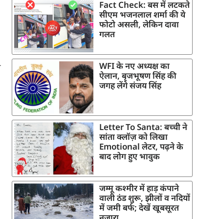
Fact Check: बस में लटकते
सीएम भजनलाल शर्मा की ये
फोटो असली, लेकिन दावा
गलत
WFI के नए अध्यक्ष का
े
ऐलान, बृजभूषण सिंह की
जगह लेंगे संजय सिंह
Letter To Santa: बच्ची ने
सांता क्लॉज़ को लिखा
Emotional लेटर, पढ़ने के
बाद लोग हुए भावुक
जम्मू कश्मीर में हाड़ कंपाने
वाली ठंड शुरू, झीलों व नदियों
में जमी बर्फ; देखें खूबसूरत
नजारा