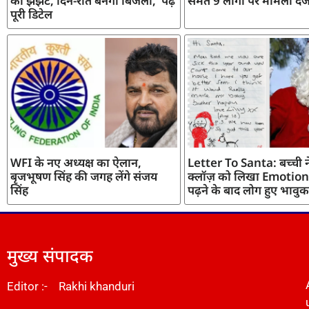
का झंझट, दिन-रात बनेगी बिजली, पढ़ें
समेत 9 लोगों पर मामला दर्
पूरी डिटेल
WFI के नए अध्यक्ष का ऐलान,
Letter To Santa: बच्ची ने
बृजभूषण सिंह की जगह लेंगे संजय
क्लॉज़ को लिखा Emotiona
सिंह
पढ़ने के बाद लोग हुए भावुक
मुख्य संपादक
Editor :- Rakhi khanduri