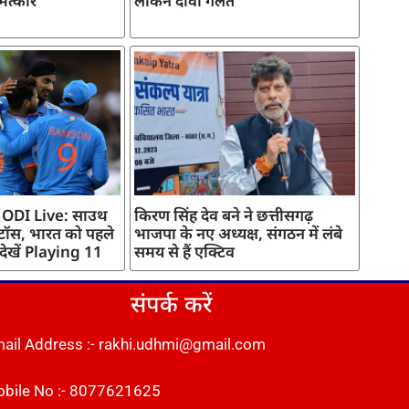
मत्कार
लेकिन दावा गलत
 ODI Live: साउथ
किरण सिंह देव बने ने छत्तीसगढ़
 टॉस, भारत को पहले
भाजपा के नए अध्यक्ष, संगठन में लंबे
 देखें Playing 11
समय से हैं एक्टिव
संपर्क करें
ail Address :- rakhi.udhmi@gmail.com
bile No :- 8077621625