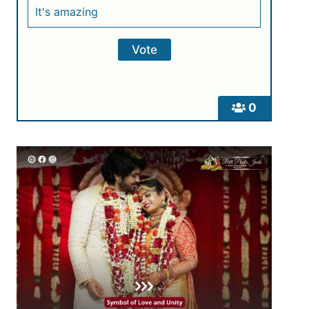
It's amazing
0