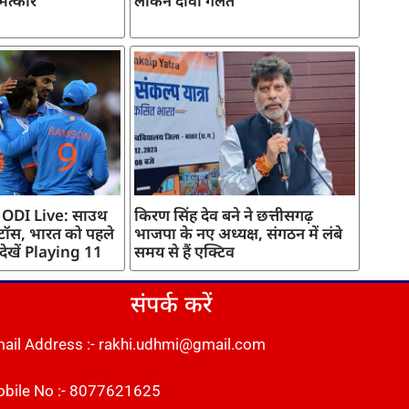
मत्कार
लेकिन दावा गलत
 ODI Live: साउथ
किरण सिंह देव बने ने छत्तीसगढ़
 टॉस, भारत को पहले
भाजपा के नए अध्यक्ष, संगठन में लंबे
 देखें Playing 11
समय से हैं एक्टिव
संपर्क करें
ail Address :- rakhi.udhmi@gmail.com
bile No :- 8077621625