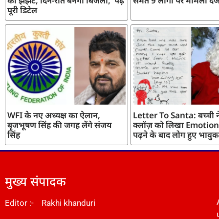
का झंझट, दिन-रात बनेगी बिजली, पढ़ें
समेत 9 लोगों पर मामला दर्
पूरी डिटेल
WFI के नए अध्यक्ष का ऐलान,
Letter To Santa: बच्ची ने
बृजभूषण सिंह की जगह लेंगे संजय
क्लॉज़ को लिखा Emotiona
सिंह
पढ़ने के बाद लोग हुए भावुक
मुख्य संपादक
Editor :- Rakhi khanduri