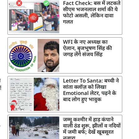
Fact Check: बस में लटकते
सीएम भजनलाल शर्मा की ये
फोटो असली, लेकिन दावा
गलत
WFI के नए अध्यक्ष का
ऐलान, बृजभूषण सिंह की
जगह लेंगे संजय सिंह
े
Letter To Santa: बच्ची ने
सांता क्लॉज़ को लिखा
ं
Emotional लेटर, पढ़ने के
बाद लोग हुए भावुक
जम्मू कश्मीर में हाड़ कंपाने
वाली ठंड शुरू, झीलों व नदियों
ा
में जमी बर्फ; देखें खूबसूरत
नजारा