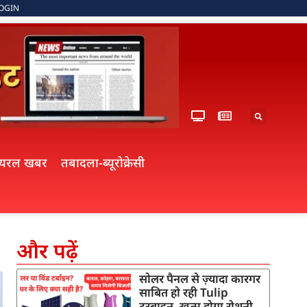
OGIN
ायरल खबर
तबादला-ब्यूरोक्रेसी
और पढ़ें
सोलर पैनल से ज़्यादा कारगर
साबित हो रही Tulip
टरबाइन, खत्म होगा रोशनी