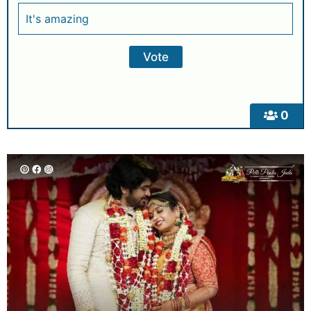
It's amazing
0