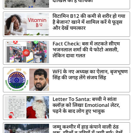
दाखिल की है याचिका
विटामिन B12 की कमी से शरीर हो गया
है बेजान? खाने में शामिल करें ये फूड्स
और देखें चमत्कार
Fact Check: बस में लटकते सीएम
भजनलाल शर्मा की ये फोटो असली,
लेकिन दावा गलत
WFI के नए अध्यक्ष का ऐलान, बृजभूषण
सिंह की जगह लेंगे संजय सिंह
Letter To Santa: बच्ची ने सांता
क्लॉज़ को लिखा Emotional लेटर,
पढ़ने के बाद लोग हुए भावुक
जम्मू कश्मीर में हाड़ कंपाने वाली ठंड
शुरू, झीलों व नदियों में जमी बर्फ; देखें