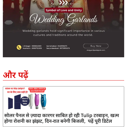
SEO Company in India
AI Tool Review
AI Development Services
Digital Marketing Agency
और पढ़ें
सोलर पैनल से ज़्यादा कारगर साबित हो रही Tulip टरबाइन, खत्म
होगा रोशनी का झंझट, दिन-रात बनेगी बिजली, पढ़ें पूरी डिटेल