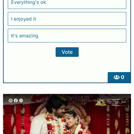
Everything's ok
I enjoyed it
It's amazing
0