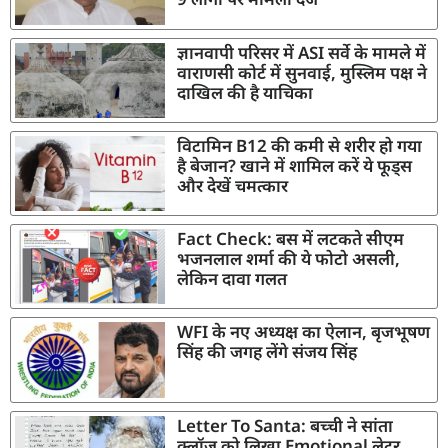
ज्ञानवापी परिसर में ASI सर्वे के मामले में
वाराणसी कोर्ट में सुनवाई, मुस्लिम पक्ष ने
दाखिल की है याचिका
विटामिन B12 की कमी से शरीर हो गया
है बेजान? खाने में शामिल करें ये फूड्स
और देखें चमत्कार
Fact Check: बस में लटकते सीएम
भजनलाल शर्मा की ये फोटो असली,
लेकिन दावा गलत
WFI के नए अध्यक्ष का ऐलान, बृजभूषण
सिंह की जगह लेंगे संजय सिंह
Letter To Santa: बच्ची ने सांता
क्लॉज़ को लिखा Emotional लेटर,