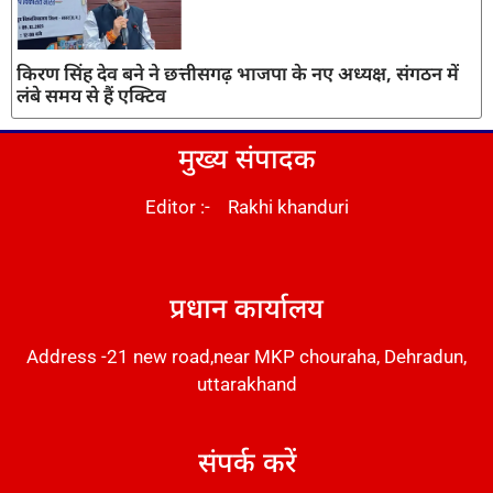
किरण सिंह देव बने ने छत्तीसगढ़ भाजपा के नए अध्यक्ष, संगठन में
लंबे समय से हैं एक्टिव
मुख्य संपादक
Editor :- Rakhi khanduri
DM Stack
प्रधान कार्यालय
Address -21 new road,near MKP chouraha, Dehradun,
uttarakhand
संपर्क करें