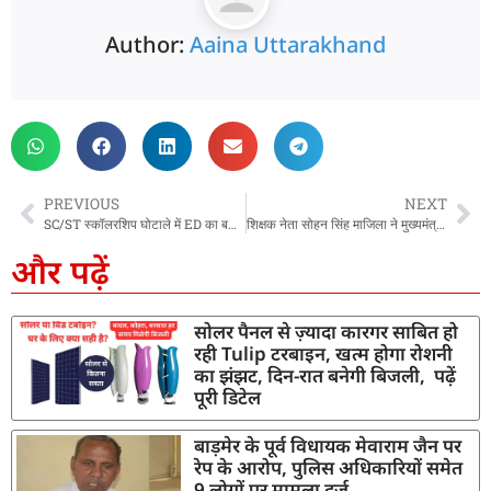
Author:
Aaina Uttarakhand
PREVIOUS
NEXT
SC/ST स्कॉलरशिप घोटाले में ED का बड़ा एक्शन, 13.83 करोड़ रुपये की संपत्ति अटैच
शिक्षक नेता सोहन सिंह माजिला ने मुख्यमंत्री धामी से की मुलाकात, शिक्षकों की मांगों पर हुई चर्चा
और पढ़ें
सोलर पैनल से ज़्यादा कारगर साबित हो
रही Tulip टरबाइन, खत्म होगा रोशनी
का झंझट, दिन-रात बनेगी बिजली, पढ़ें
पूरी डिटेल
बाड़मेर के पूर्व विधायक मेवाराम जैन पर
रेप के आरोप, पुलिस अधिकारियों समेत
9 लोगों पर मामला दर्ज