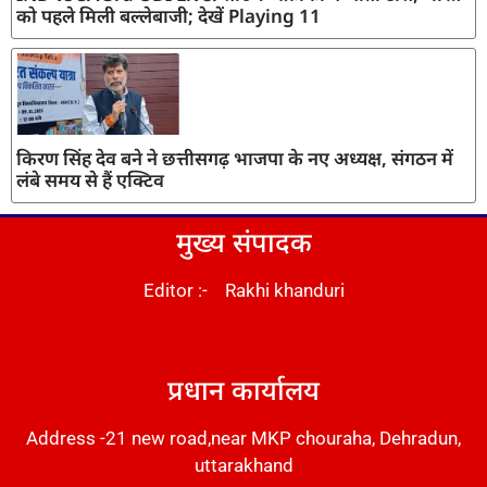
को पहले मिली बल्लेबाजी; देखें Playing 11
किरण सिंह देव बने ने छत्तीसगढ़ भाजपा के नए अध्यक्ष, संगठन में
लंबे समय से हैं एक्टिव
मुख्य संपादक
Editor :- Rakhi khanduri
DM Stack
प्रधान कार्यालय
Address -21 new road,near MKP chouraha, Dehradun,
uttarakhand