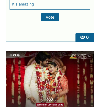
It's amazing
0