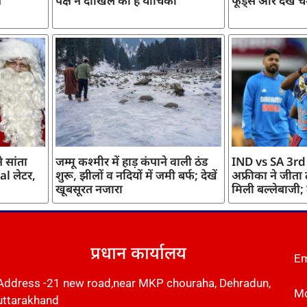
ज
पक्ष ने दाखिल की है याचिका
फूड्स और देखें च
 सांता
जम्मू कश्मीर में हाड़ कंपाने वाली ठंड
IND vs SA 3rd
l लेटर,
शुरू, झीलों व नदियों में जमी बर्फ; देखें
अफ्रीका ने जीता
खूबसूरत नजारा
मिली बल्लेबाजी;
प्रधान कार्यालय
Em
Address -21 new road,near MKP chouraha, Dehradun,
Mo
uttarakhand