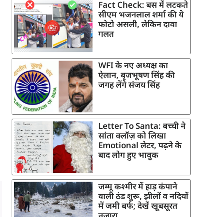
Fact Check: बस में लटकते
सीएम भजनलाल शर्मा की ये
फोटो असली, लेकिन दावा
गलत
WFI के नए अध्यक्ष का
ऐलान, बृजभूषण सिंह की
जगह लेंगे संजय सिंह
Letter To Santa: बच्ची ने
सांता क्लॉज़ को लिखा
Emotional लेटर, पढ़ने के
बाद लोग हुए भावुक
जम्मू कश्मीर में हाड़ कंपाने
वाली ठंड शुरू, झीलों व नदियों
में जमी बर्फ; देखें खूबसूरत
नजारा