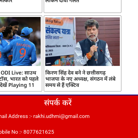
मत्कार
लेकिन दावा गलत
 ODI Live: साउथ
किरण सिंह देव बने ने छत्तीसगढ़
 टॉस, भारत को पहले
भाजपा के नए अध्यक्ष, संगठन में लंबे
 देखें Playing 11
समय से हैं एक्टिव
संपर्क करें
ail Address :- rakhi.udhmi@gmail.com
bile No :- 8077621625