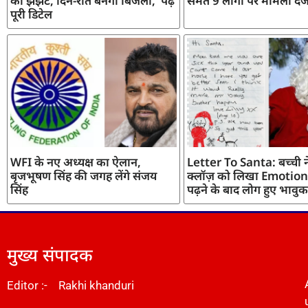
का झंझट, दिन-रात बनेगी बिजली, पढ़ें
समेत 9 लोगों पर मामला दर्
पूरी डिटेल
WFI के नए अध्यक्ष का ऐलान,
Letter To Santa: बच्ची ने
बृजभूषण सिंह की जगह लेंगे संजय
क्लॉज़ को लिखा Emotiona
सिंह
पढ़ने के बाद लोग हुए भावुक
मुख्य संपादक
Editor :- Rakhi khanduri