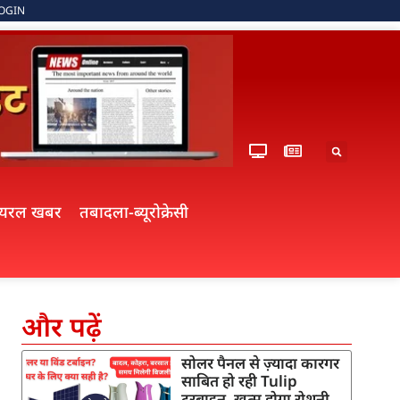
OGIN
ायरल खबर
तबादला-ब्यूरोक्रेसी
और पढ़ें
सोलर पैनल से ज़्यादा कारगर
साबित हो रही Tulip
टरबाइन, खत्म होगा रोशनी