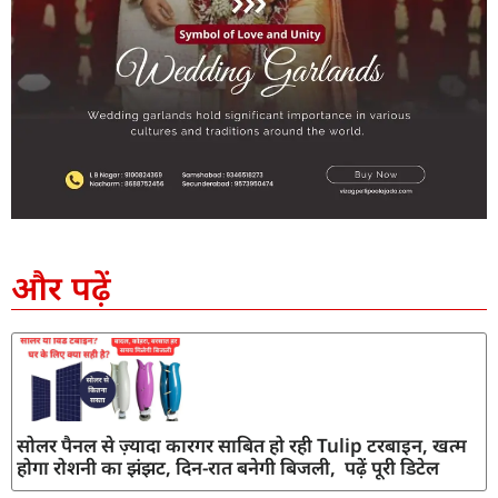
SEO Company in India
AI Tool Review
AI Development Services
Digital Marketing Agency
और पढ़ें
सोलर पैनल से ज़्यादा कारगर साबित हो रही Tulip टरबाइन, खत्म
होगा रोशनी का झंझट, दिन-रात बनेगी बिजली, पढ़ें पूरी डिटेल