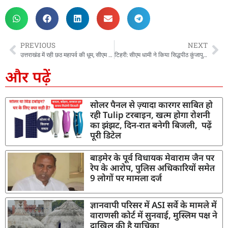
PREVIOUS
NEXT
उत्तराखंड में रही छठ महापर्व की धूम, सीएम ने खटीमा में किया सूर्य षष्टि व्रत महोत्सव में प्रतिभाग, तो मुख्य सचिव ने देहरादून में दिया अर्घ्य
टिहरी: सीएम धामी ने किया सिद्धपीठ कुंजापुरी पर्यटन विकास मेले का शुभारंभ
और पढ़ें
सोलर पैनल से ज़्यादा कारगर साबित हो
रही Tulip टरबाइन, खत्म होगा रोशनी
का झंझट, दिन-रात बनेगी बिजली, पढ़ें
पूरी डिटेल
बाड़मेर के पूर्व विधायक मेवाराम जैन पर
रेप के आरोप, पुलिस अधिकारियों समेत
9 लोगों पर मामला दर्ज
ज्ञानवापी परिसर में ASI सर्वे के मामले में
वाराणसी कोर्ट में सुनवाई, मुस्लिम पक्ष ने
दाखिल की है याचिका