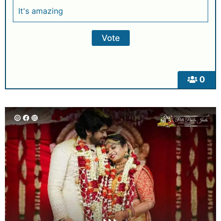
It's amazing
0