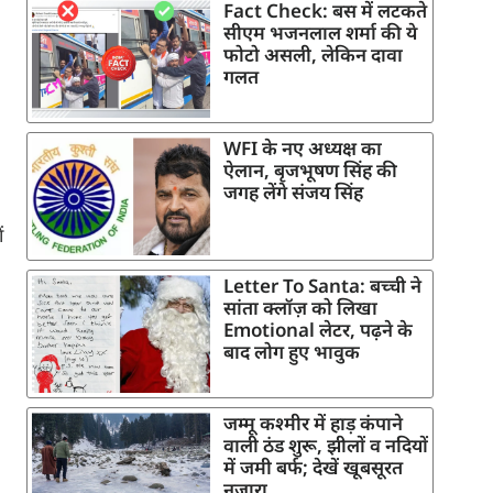
Fact Check: बस में लटकते
सीएम भजनलाल शर्मा की ये
फोटो असली, लेकिन दावा
गलत
WFI के नए अध्यक्ष का
ऐलान, बृजभूषण सिंह की
जगह लेंगे संजय सिंह
ं
Letter To Santa: बच्ची ने
सांता क्लॉज़ को लिखा
Emotional लेटर, पढ़ने के
बाद लोग हुए भावुक
जम्मू कश्मीर में हाड़ कंपाने
वाली ठंड शुरू, झीलों व नदियों
में जमी बर्फ; देखें खूबसूरत
नजारा