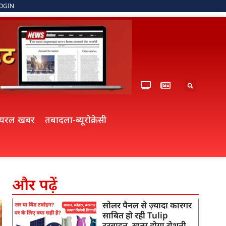
OGIN
ायरल खबर
तबादला-ब्यूरोक्रेसी
और पढ़ें
सोलर पैनल से ज़्यादा कारगर
साबित हो रही Tulip
टरबाइन, खत्म होगा रोशनी