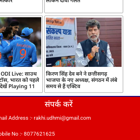
मत्कार
लेकिन दावा गलत
 ODI Live: साउथ
किरण सिंह देव बने ने छत्तीसगढ़
 टॉस, भारत को पहले
भाजपा के नए अध्यक्ष, संगठन में लंबे
 देखें Playing 11
समय से हैं एक्टिव
संपर्क करें
ail Address :- rakhi.udhmi@gmail.com
bile No :- 8077621625