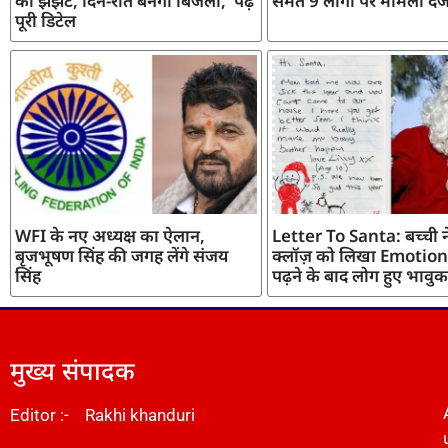
का झंझट, दिन-रात बनेगी बिजली, पढ़ें
समेत 9 लोगों पर मामला दर्
पूरी डिटेल
WFI के नए अध्यक्ष का ऐलान,
Letter To Santa: बच्ची ने
बृजभूषण सिंह की जगह लेंगे संजय
क्लॉज़ को लिखा Emotiona
सिंह
पढ़ने के बाद लोग हुए भावुक
मुख्य संपादक
Editor :- Rakhi khanduri