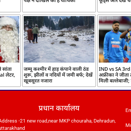
ज
पक्ष ने दाखिल की है याचिका
फूड्स और देखें च
 सांता
जम्मू कश्मीर में हाड़ कंपाने वाली ठंड
IND vs SA 3rd
l लेटर,
शुरू, झीलों व नदियों में जमी बर्फ; देखें
अफ्रीका ने जीता
खूबसूरत नजारा
मिली बल्लेबाजी;
प्रधान कार्यालय
Em
Address -21 new road,near MKP chouraha, Dehradun,
Mo
uttarakhand