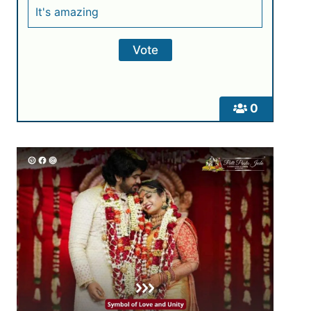
It's amazing
0