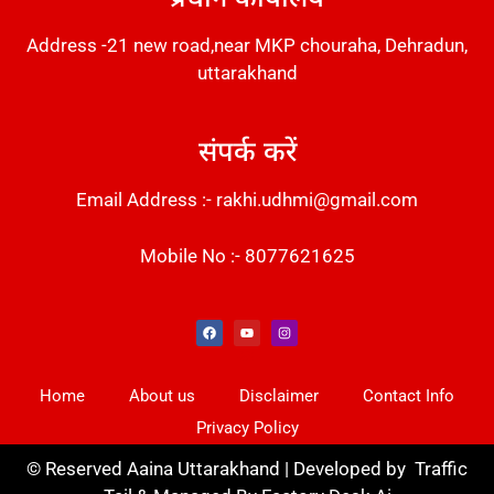
Address -21 new road,near MKP chouraha, Dehradun,
uttarakhand
संपर्क करें
Email Address :- rakhi.udhmi@gmail.com
Mobile No :- 8077621625
Instant Messaging Tool
Law Scholar Hub
Alfa Owl CRM Software
AI SEO Pack
Factory Desk AI
Real Estate Services
Custom Cybersecurity Software Solutions
Web Development Agency
News Portal Development
Home
About us
Disclaimer
Contact Info
Privacy Policy
©
Reserved Aaina Uttarakhand | Developed by
Traffic