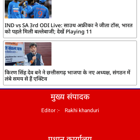
IND vs SA 3rd ODI Live: साउथ अफ्रीका ने जीता टॉस, भारत
को पहले मिली बल्लेबाजी; देखें Playing 11
किरण सिंह देव बने ने छत्तीसगढ़ भाजपा के नए अध्यक्ष, संगठन में
लंबे समय से हैं एक्टिव
मुख्य संपादक
Editor :- Rakhi khanduri
DM Stack
प्रधान कार्यालय