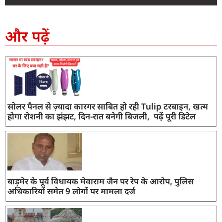
SEO Company in India
AI Tool Review
AI Development Services
Digital Marketing Agency
और पढ़ें
सोलर पैनल से ज़्यादा कारगर साबित हो रही Tulip टरबाइन, खत्म
होगा रोशनी का झंझट, दिन-रात बनेगी बिजली, पढ़ें पूरी डिटेल
बाड़मेर के पूर्व विधायक मेवाराम जैन पर रेप के आरोप, पुलिस
अधिकारियों समेत 9 लोगों पर मामला दर्ज