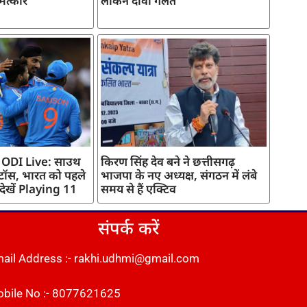
मत्कार
लेकिन दावा गलत
 ODI Live: साउथ
किरण सिंह देव बने ने छत्तीसगढ़
 टॉस, भारत को पहले
भाजपा के नए अध्यक्ष, संगठन में लंबे
 देखें Playing 11
समय से हैं एक्टिव
संपर्क करें
ail Address :- rakhi.udhmi@gmail.com
bile No :- 8077621625