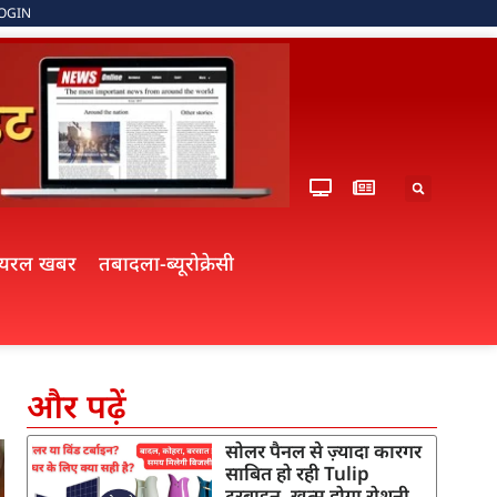
OGIN
ायरल खबर
तबादला-ब्यूरोक्रेसी
और पढ़ें
सोलर पैनल से ज़्यादा कारगर
साबित हो रही Tulip
टरबाइन, खत्म होगा रोशनी