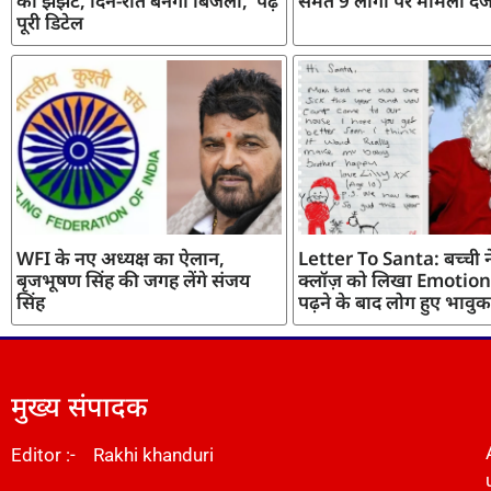
का झंझट, दिन-रात बनेगी बिजली, पढ़ें
समेत 9 लोगों पर मामला दर्
पूरी डिटेल
WFI के नए अध्यक्ष का ऐलान,
Letter To Santa: बच्ची ने
बृजभूषण सिंह की जगह लेंगे संजय
क्लॉज़ को लिखा Emotiona
सिंह
पढ़ने के बाद लोग हुए भावुक
मुख्य संपादक
Editor :- Rakhi khanduri