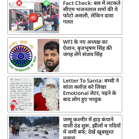
Fact Check: बस में लटकते
सीएम भजनलाल शर्मा की ये
फोटो असली, लेकिन दावा
गलत
WFI के नए अध्यक्ष का
ऐलान, बृजभूषण सिंह की
जगह लेंगे संजय सिंह
Letter To Santa: बच्ची ने
सांता क्लॉज़ को लिखा
Emotional लेटर, पढ़ने के
बाद लोग हुए भावुक
जम्मू कश्मीर में हाड़ कंपाने
वाली ठंड शुरू, झीलों व नदियों
में जमी बर्फ; देखें खूबसूरत
नजारा