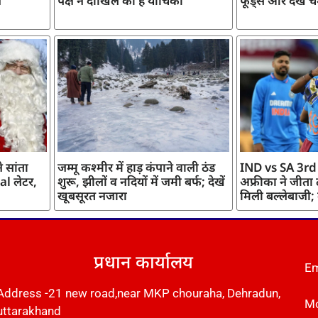
ज
पक्ष ने दाखिल की है याचिका
फूड्स और देखें च
 सांता
जम्मू कश्मीर में हाड़ कंपाने वाली ठंड
IND vs SA 3rd
l लेटर,
शुरू, झीलों व नदियों में जमी बर्फ; देखें
अफ्रीका ने जीता
खूबसूरत नजारा
मिली बल्लेबाजी;
प्रधान कार्यालय
Em
Address -21 new road,near MKP chouraha, Dehradun,
Mo
uttarakhand