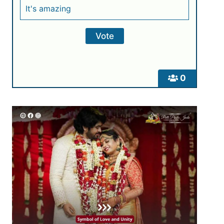
It's amazing
0