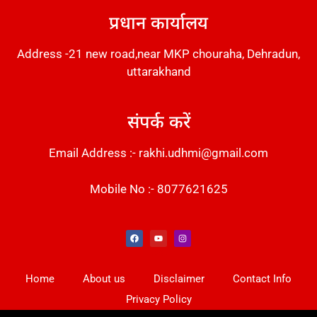
प्रधान कार्यालय
Address -21 new road,near MKP chouraha, Dehradun,
uttarakhand
संपर्क करें
Email Address :- rakhi.udhmi@gmail.com
Mobile No :- 8077621625
Instant Messaging Tool
Law Scholar Hub
Alfa Owl CRM Software
AI SEO Pack
Factory Desk AI
Real Estate Services
Custom Cybersecurity Software Solutions
Web Development Agency
News Portal Development
Home
About us
Disclaimer
Contact Info
Privacy Policy