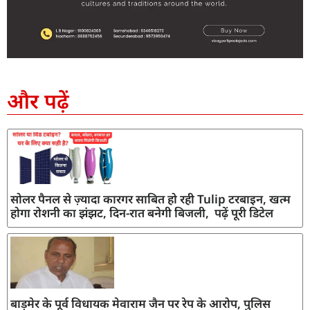
SEO Company in India
AI Tool Review
AI Development Services
Digital Marketing Agency
और पढ़ें
सोलर पैनल से ज़्यादा कारगर साबित हो रही Tulip टरबाइन, खत्म
होगा रोशनी का झंझट, दिन-रात बनेगी बिजली, पढ़ें पूरी डिटेल
बाड़मेर के पूर्व विधायक मेवाराम जैन पर रेप के आरोप, पुलिस