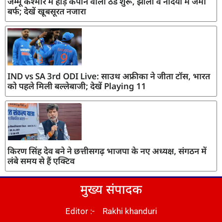
जम्मू कश्मीर में हाड़ कंपाने वाली ठंड शुरू, झीलों व नदियों में जमी
बर्फ; देखें खूबसूरत नजारा
IND vs SA 3rd ODI Live: साउथ अफ्रीका ने जीता टॉस, भारत
को पहले मिली बल्लेबाजी; देखें Playing 11
किरण सिंह देव बने ने छत्तीसगढ़ भाजपा के नए अध्यक्ष, संगठन में
लंबे समय से हैं एक्टिव
मुख्य संपादक
Editor :- Rakhi khanduri