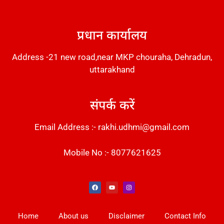
DM Stack
प्रधान कार्यालय
Address -21 new road,near MKP chouraha, Dehradun,
uttarakhand
संपर्क करें
Email Address :- rakhi.udhmi@gmail.com
Mobile No :- 8077621625
Instant Messaging Tool
Law Scholar Hub
Alfa Owl CRM Software
AI SEO Pack
Factory Desk AI
Real Estate Services
Custom Cybersecurity Software Solutions
Web Development Agency
News Portal Development
Home
About us
Disclaimer
Contact Info