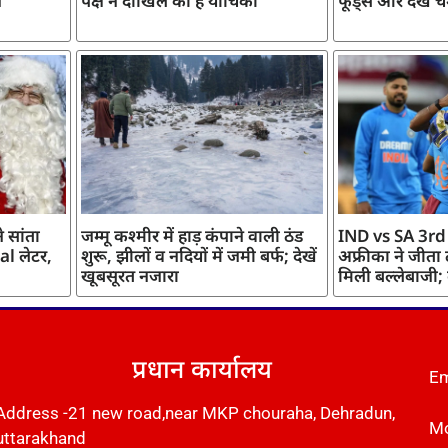
ज
पक्ष ने दाखिल की है याचिका
फूड्स और देखें च
 सांता
जम्मू कश्मीर में हाड़ कंपाने वाली ठंड
IND vs SA 3rd
l लेटर,
शुरू, झीलों व नदियों में जमी बर्फ; देखें
अफ्रीका ने जीता
खूबसूरत नजारा
मिली बल्लेबाजी;
प्रधान कार्यालय
Em
Address -21 new road,near MKP chouraha, Dehradun,
Mo
uttarakhand