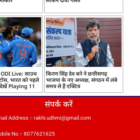
मत्कार
लेकिन दावा गलत
 ODI Live: साउथ
किरण सिंह देव बने ने छत्तीसगढ़
 टॉस, भारत को पहले
भाजपा के नए अध्यक्ष, संगठन में लंबे
 देखें Playing 11
समय से हैं एक्टिव
संपर्क करें
ail Address :- rakhi.udhmi@gmail.com
bile No :- 8077621625