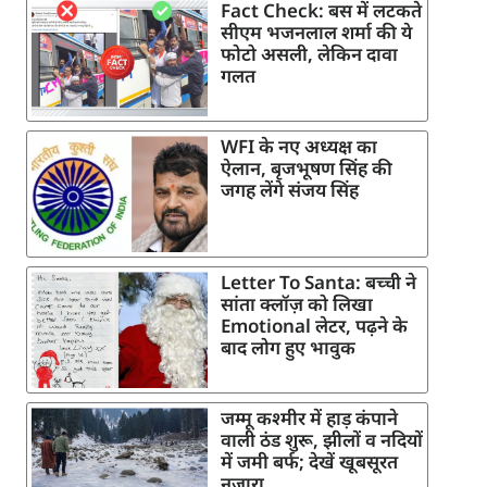
Fact Check: बस में लटकते
सीएम भजनलाल शर्मा की ये
फोटो असली, लेकिन दावा
गलत
WFI के नए अध्यक्ष का
ऐलान, बृजभूषण सिंह की
जगह लेंगे संजय सिंह
Letter To Santa: बच्ची ने
सांता क्लॉज़ को लिखा
Emotional लेटर, पढ़ने के
बाद लोग हुए भावुक
जम्मू कश्मीर में हाड़ कंपाने
वाली ठंड शुरू, झीलों व नदियों
में जमी बर्फ; देखें खूबसूरत
नजारा