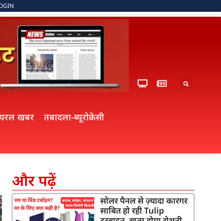
OGIN
ायरल खबर
तबादला-ब्यूरोक्रेसी
और पढ़ें
सोलर पैनल से ज़्यादा कारगर
साबित हो रही Tulip
टरबाइन, खत्म होगा रोशनी