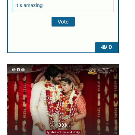
It's amazing
0