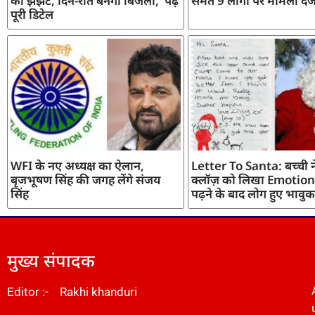
का झंझट, दिन-रात बनेगी बिजली, पढ़ें
समेत 9 लोगों पर मामला दर्
पूरी डिटेल
WFI के नए अध्यक्ष का ऐलान,
Letter To Santa: बच्ची ने
बृजभूषण सिंह की जगह लेंगे संजय
क्लॉज़ को लिखा Emotiona
सिंह
पढ़ने के बाद लोग हुए भावुक
मुख्य संपादक
Editor :- Rakhi khanduri