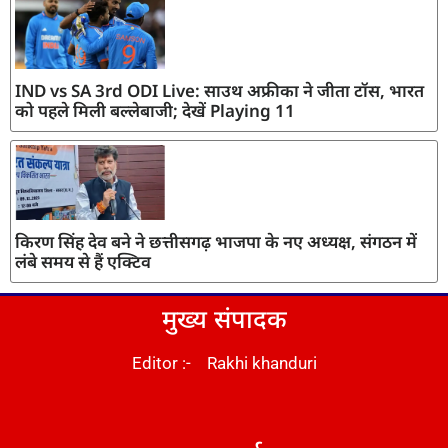
IND vs SA 3rd ODI Live: साउथ अफ्रीका ने जीता टॉस, भारत
को पहले मिली बल्लेबाजी; देखें Playing 11
किरण सिंह देव बने ने छत्तीसगढ़ भाजपा के नए अध्यक्ष, संगठन में
लंबे समय से हैं एक्टिव
मुख्य संपादक
Editor :- Rakhi khanduri
DM Stack