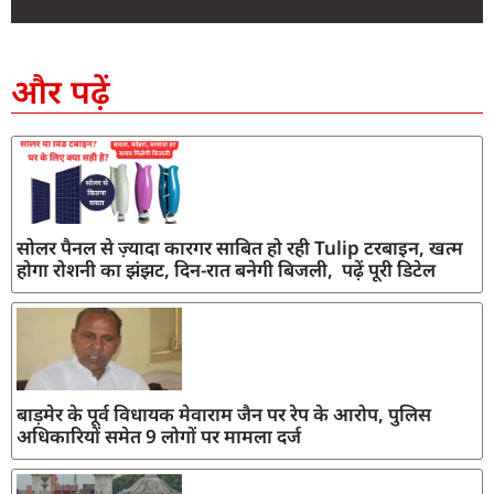
SEO Company in India
AI Tool Review
AI Development Services
Digital Marketing Agency
और पढ़ें
सोलर पैनल से ज़्यादा कारगर साबित हो रही Tulip टरबाइन, खत्म
होगा रोशनी का झंझट, दिन-रात बनेगी बिजली, पढ़ें पूरी डिटेल
बाड़मेर के पूर्व विधायक मेवाराम जैन पर रेप के आरोप, पुलिस
अधिकारियों समेत 9 लोगों पर मामला दर्ज