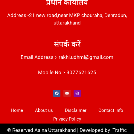
प्रधान कार्यालय
Address -21 new road,near MKP chouraha, Dehradun,
uttarakhand
संपर्क करें
Email Address :- rakhi.udhmi@gmail.com
Mobile No :- 8077621625
Instant Messaging Tool
Law Scholar Hub
Alfa Owl CRM Software
AI SEO Pack
Factory Desk AI
Real Estate Services
Custom Cybersecurity Software Solutions
Web Development Agency
News Portal Development
Home
About us
Disclaimer
Contact Info
Privacy Policy
©
Reserved Aaina Uttarakhand | Developed by
Traffic