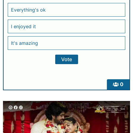
Everything's ok
I enjoyed it
It's amazing
0