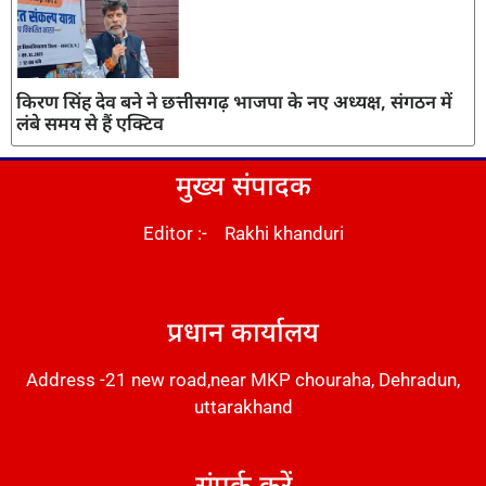
किरण सिंह देव बने ने छत्तीसगढ़ भाजपा के नए अध्यक्ष, संगठन में
लंबे समय से हैं एक्टिव
मुख्य संपादक
Editor :- Rakhi khanduri
DM Stack
प्रधान कार्यालय
Address -21 new road,near MKP chouraha, Dehradun,
uttarakhand
संपर्क करें