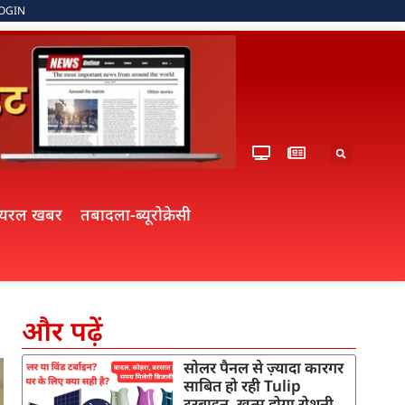
OGIN
ायरल खबर
तबादला-ब्यूरोक्रेसी
और पढ़ें
सोलर पैनल से ज़्यादा कारगर
साबित हो रही Tulip
टरबाइन, खत्म होगा रोशनी