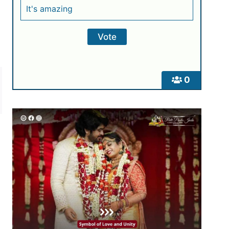
It's amazing
0