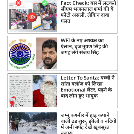
Fact Check: बस में लटकते
सीएम भजनलाल शर्मा की ये
फोटो असली, लेकिन दावा
गलत
WFI के नए अध्यक्ष का
ऐलान, बृजभूषण सिंह की
जगह लेंगे संजय सिंह
Letter To Santa: बच्ची ने
सांता क्लॉज़ को लिखा
Emotional लेटर, पढ़ने के
बाद लोग हुए भावुक
जम्मू कश्मीर में हाड़ कंपाने
वाली ठंड शुरू, झीलों व नदियों
में जमी बर्फ; देखें खूबसूरत
नजारा