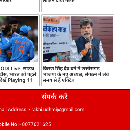
मत्कार
लेकिन दावा गलत
 ODI Live: साउथ
किरण सिंह देव बने ने छत्तीसगढ़
 टॉस, भारत को पहले
भाजपा के नए अध्यक्ष, संगठन में लंबे
 देखें Playing 11
समय से हैं एक्टिव
संपर्क करें
ail Address :- rakhi.udhmi@gmail.com
bile No :- 8077621625