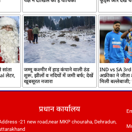
ज
पक्ष ने दाखिल की है याचिका
फूड्स और देखें च
 सांता
जम्मू कश्मीर में हाड़ कंपाने वाली ठंड
IND vs SA 3rd
l लेटर,
शुरू, झीलों व नदियों में जमी बर्फ; देखें
अफ्रीका ने जीता
खूबसूरत नजारा
मिली बल्लेबाजी;
प्रधान कार्यालय
Em
Address -21 new road,near MKP chouraha, Dehradun,
Mo
uttarakhand