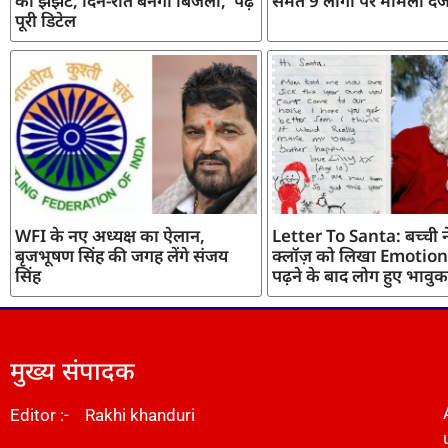
का झंझट, दिन-रात बनेगी बिजली, पढ़ें
समेत 9 लोगों पर मामला दर्
पूरी डिटेल
WFI के नए अध्यक्ष का ऐलान,
Letter To Santa: बच्ची ने
बृजभूषण सिंह की जगह लेंगे संजय
क्लॉज़ को लिखा Emotiona
सिंह
पढ़ने के बाद लोग हुए भावुक
मुख्य संपादक
Editor :- Rakhi khanduri