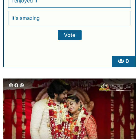
I enjoyed it
It's amazing
0