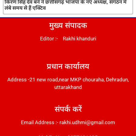
किरण सिंह देव बने ने छत्तीसगढ़ भाजपा के नए अध्यक्ष, संगठन में
लंबे समय से हैं एक्टिव
मुख्य संपादक
Editor :- Rakhi khanduri
DM Stack
प्रधान कार्यालय
Address -21 new road,near MKP chouraha, Dehradun,
uttarakhand
संपर्क करें
Email Address :- rakhi.udhmi@gmail.com