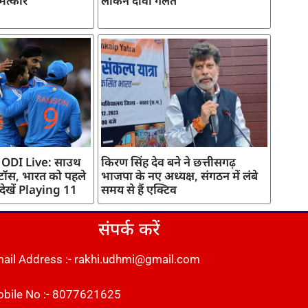
मत्कार
लेकिन दावा गलत
 ODI Live: साउथ
किरण सिंह देव बने ने छत्तीसगढ़
 टॉस, भारत को पहले
भाजपा के नए अध्यक्ष, संगठन में लंबे
 देखें Playing 11
समय से हैं एक्टिव
संपर्क करें
ail Address :- rakhi.udhmi@gmail.com
bile No :- 8077621625