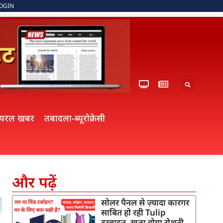
OGIN
ायरल खबर
तबादला-ब्यूरोक्रेसी
और पढ़ें
सोलर पैनल से ज़्यादा कारगर
साबित हो रही Tulip
टरबाइन, खत्म होगा रोशनी