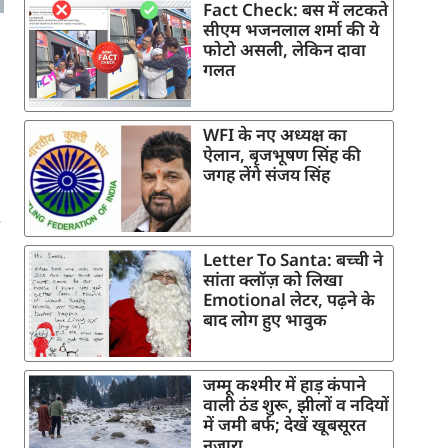
Fact Check: बस में लटकते
सीएम भजनलाल शर्मा की ये
फोटो असली, लेकिन दावा
गलत
WFI के नए अध्यक्ष का
ऐलान, बृजभूषण सिंह की
जगह लेंगे संजय सिंह
Letter To Santa: बच्ची ने
सांता क्लॉज़ को लिखा
Emotional लेटर, पढ़ने के
बाद लोग हुए भावुक
जम्मू कश्मीर में हाड़ कंपाने
वाली ठंड शुरू, झीलों व नदियों
में जमी बर्फ; देखें खूबसूरत
नजारा