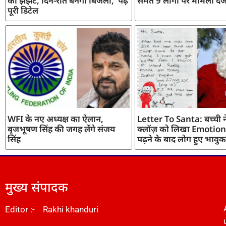
का झंझट, दिन-रात बनेगी बिजली, पढ़ें
समेत 9 लोगों पर मामला दर्
पूरी डिटेल
WFI के नए अध्यक्ष का ऐलान,
Letter To Santa: बच्ची ने
बृजभूषण सिंह की जगह लेंगे संजय
क्लॉज़ को लिखा Emotiona
सिंह
पढ़ने के बाद लोग हुए भावुक
मुख्य संपादक
Editor :- Rakhi khanduri