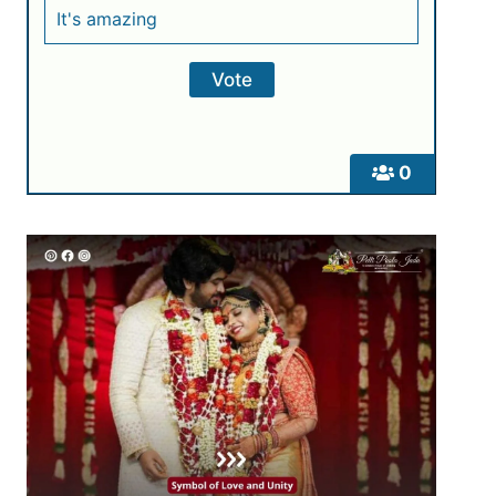
It's amazing
0