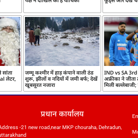
ज
पक्ष ने दाखिल की है याचिका
फूड्स और देखें च
 सांता
जम्मू कश्मीर में हाड़ कंपाने वाली ठंड
IND vs SA 3rd
l लेटर,
शुरू, झीलों व नदियों में जमी बर्फ; देखें
अफ्रीका ने जीता
खूबसूरत नजारा
मिली बल्लेबाजी;
प्रधान कार्यालय
Em
Address -21 new road,near MKP chouraha, Dehradun,
Mo
uttarakhand