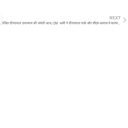
NEXT
ंभ, 12 राज्यों के प्रतिभागियों ने रेशमी उत्पादों की लगाई प्रदर्शनी
पंडित दीनदयाल उपाध्याय की जयंती आज, CM धामी ने दीनदयाल पार्क और सीएम आवास मे माल्यार्पण कर दी श्रद्धांजलि, उनकी शिक्षा और आदर्श को बताया प्रेरणास्रोत