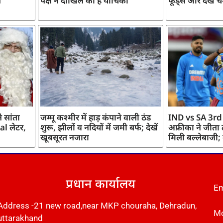
ज
पक्ष ने दाखिल की है याचिका
फूड्स और देखें च
 सांता
जम्मू कश्मीर में हाड़ कंपाने वाली ठंड
IND vs SA 3rd
l लेटर,
शुरू, झीलों व नदियों में जमी बर्फ; देखें
अफ्रीका ने जीता
खूबसूरत नजारा
मिली बल्लेबाजी;
प्रधान कार्यालय
Em
Address -21 new road,near MKP chouraha, Dehradun,
Mo
uttarakhand