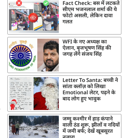
Fact Check: बस में लटकते
सीएम भजनलाल शर्मा की ये
फोटो असली, लेकिन दावा
गलत
WFI के नए अध्यक्ष का
ऐलान, बृजभूषण सिंह की
जगह लेंगे संजय सिंह
Letter To Santa: बच्ची ने
सांता क्लॉज़ को लिखा
Emotional लेटर, पढ़ने के
बाद लोग हुए भावुक
त
जम्मू कश्मीर में हाड़ कंपाने
वाली ठंड शुरू, झीलों व नदियों
में जमी बर्फ; देखें खूबसूरत
नजारा