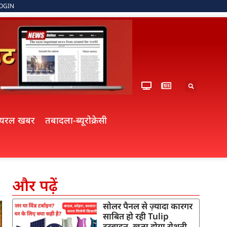
OGIN
ायरल खबर
तबादला-ब्यूरोक्रेसी
और पढ़ें
सोलर पैनल से ज़्यादा कारगर
साबित हो रही Tulip
टरबाइन, खत्म होगा रोशनी