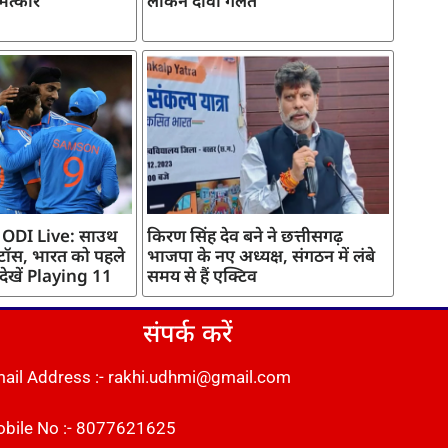
मत्कार
लेकिन दावा गलत
 ODI Live: साउथ
किरण सिंह देव बने ने छत्तीसगढ़
 टॉस, भारत को पहले
भाजपा के नए अध्यक्ष, संगठन में लंबे
 देखें Playing 11
समय से हैं एक्टिव
संपर्क करें
ail Address :- rakhi.udhmi@gmail.com
bile No :- 8077621625