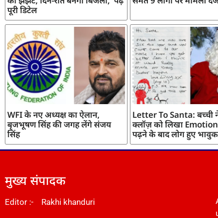
का झंझट, दिन-रात बनेगी बिजली, पढ़ें
समेत 9 लोगों पर मामला दर्
पूरी डिटेल
WFI के नए अध्यक्ष का ऐलान,
Letter To Santa: बच्ची ने
बृजभूषण सिंह की जगह लेंगे संजय
क्लॉज़ को लिखा Emotiona
सिंह
पढ़ने के बाद लोग हुए भावुक
मुख्य संपादक
Editor :- Rakhi khanduri