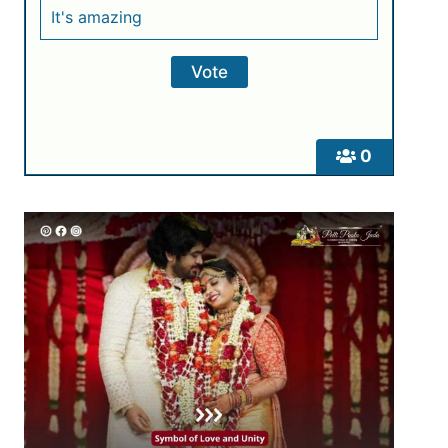
It's amazing
0