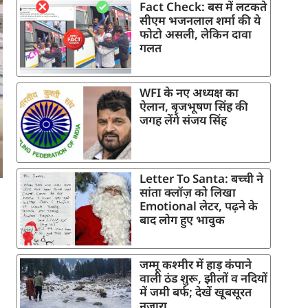
Fact Check: बस में लटकते
सीएम भजनलाल शर्मा की ये
फोटो असली, लेकिन दावा
गलत
WFI के नए अध्यक्ष का
ऐलान, बृजभूषण सिंह की
जगह लेंगे संजय सिंह
Letter To Santa: बच्ची ने
सांता क्लॉज़ को लिखा
Emotional लेटर, पढ़ने के
बाद लोग हुए भावुक
जम्मू कश्मीर में हाड़ कंपाने
वाली ठंड शुरू, झीलों व नदियों
में जमी बर्फ; देखें खूबसूरत
नजारा