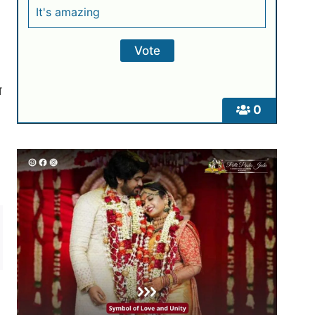
It's amazing
ा
0