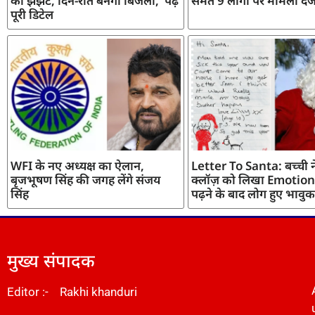
का झंझट, दिन-रात बनेगी बिजली, पढ़ें
समेत 9 लोगों पर मामला दर्
पूरी डिटेल
WFI के नए अध्यक्ष का ऐलान,
Letter To Santa: बच्ची ने
बृजभूषण सिंह की जगह लेंगे संजय
क्लॉज़ को लिखा Emotiona
सिंह
पढ़ने के बाद लोग हुए भावुक
मुख्य संपादक
Editor :- Rakhi khanduri