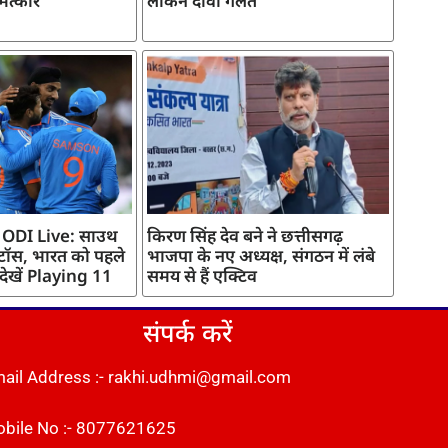
मत्कार
लेकिन दावा गलत
 ODI Live: साउथ
किरण सिंह देव बने ने छत्तीसगढ़
 टॉस, भारत को पहले
भाजपा के नए अध्यक्ष, संगठन में लंबे
 देखें Playing 11
समय से हैं एक्टिव
संपर्क करें
ail Address :- rakhi.udhmi@gmail.com
bile No :- 8077621625