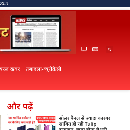
OGIN
ायरल खबर
तबादला-ब्यूरोक्रेसी
और पढ़ें
सोलर पैनल से ज़्यादा कारगर
साबित हो रही Tulip
टरबाइन, खत्म होगा रोशनी