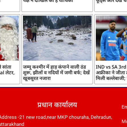
ज
पक्ष ने दाखिल की है याचिका
फूड्स और देखें च
 सांता
जम्मू कश्मीर में हाड़ कंपाने वाली ठंड
IND vs SA 3rd
l लेटर,
शुरू, झीलों व नदियों में जमी बर्फ; देखें
अफ्रीका ने जीता
खूबसूरत नजारा
मिली बल्लेबाजी;
प्रधान कार्यालय
Em
Address -21 new road,near MKP chouraha, Dehradun,
Mo
uttarakhand