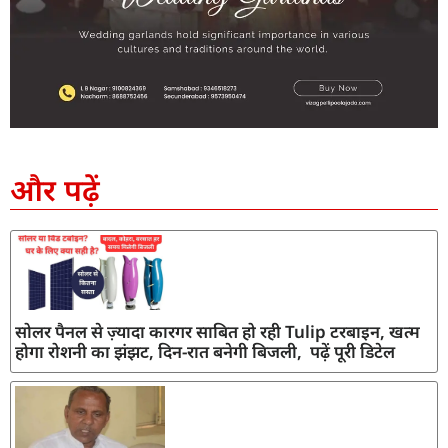
SEO Company in India
AI Tool Review
AI Development Services
Digital Marketing Agency
और पढ़ें
सोलर पैनल से ज़्यादा कारगर साबित हो रही Tulip टरबाइन, खत्म
होगा रोशनी का झंझट, दिन-रात बनेगी बिजली, पढ़ें पूरी डिटेल