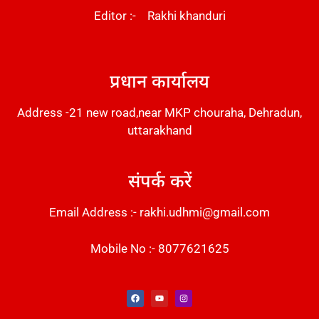
Editor :- Rakhi khanduri
DM Stack
प्रधान कार्यालय
Address -21 new road,near MKP chouraha, Dehradun,
uttarakhand
संपर्क करें
Email Address :- rakhi.udhmi@gmail.com
Mobile No :- 8077621625
Instant Messaging Tool
Law Scholar Hub
Alfa Owl CRM Software
AI SEO Pack
Factory Desk AI
Real Estate Services
Custom Cybersecurity Software Solutions
Web Development Agency
News Portal Development