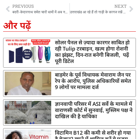
PREVIOUS
NEXT
बदरी-केदारनाथ समेत चारों धामों में अब नहीं ले जा सकेंगे फोन, रील-ब्लॉग से बढ़ते विवादों पर सख्ती
उत्तराखंड आ रहे हैं तो गाड़ी के कागज रखें दुरुस्त, वरना सीमा में घुसते ही खुद कट जाएगा चालान
और पढ़ें
सोलर पैनल से ज़्यादा कारगर साबित हो
रही Tulip टरबाइन, खत्म होगा रोशनी
का झंझट, दिन-रात बनेगी बिजली, पढ़ें
पूरी डिटेल
बाड़मेर के पूर्व विधायक मेवाराम जैन पर
रेप के आरोप, पुलिस अधिकारियों समेत
9 लोगों पर मामला दर्ज
ज्ञानवापी परिसर में ASI सर्वे के मामले में
वाराणसी कोर्ट में सुनवाई, मुस्लिम पक्ष ने
दाखिल की है याचिका
विटामिन B12 की कमी से शरीर हो गया
है बेजान? खाने में शामिल करें ये फूड्स