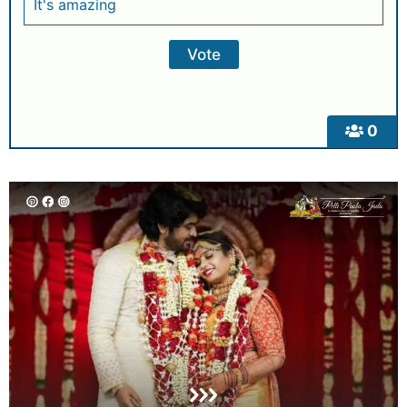
It's amazing
0