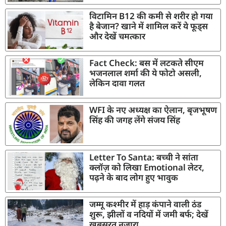
विटामिन B12 की कमी से शरीर हो गया
है बेजान? खाने में शामिल करें ये फूड्स
और देखें चमत्कार
Fact Check: बस में लटकते सीएम
भजनलाल शर्मा की ये फोटो असली,
लेकिन दावा गलत
WFI के नए अध्यक्ष का ऐलान, बृजभूषण
सिंह की जगह लेंगे संजय सिंह
Letter To Santa: बच्ची ने सांता
क्लॉज़ को लिखा Emotional लेटर,
पढ़ने के बाद लोग हुए भावुक
जम्मू कश्मीर में हाड़ कंपाने वाली ठंड
शुरू, झीलों व नदियों में जमी बर्फ; देखें
खूबसूरत नजारा