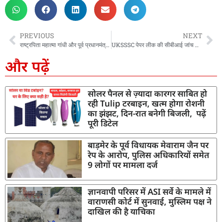
PREVIOUS
NEXT
राष्ट्रपिता महात्मा गांधी और पूर्व प्रधानमंत्री स्व. लाल बहादुर शास्त्री की जयंती आज, CM ने किया – भावपूर्ण स्मरण
UKSSSC पेपर लीक की सीबीआई जांच का सीएम धामी ने किया अनुमोदन, 29 सितंबर को की थी घोषणा
और पढ़ें
सोलर पैनल से ज़्यादा कारगर साबित हो
रही Tulip टरबाइन, खत्म होगा रोशनी
का झंझट, दिन-रात बनेगी बिजली, पढ़ें
पूरी डिटेल
बाड़मेर के पूर्व विधायक मेवाराम जैन पर
रेप के आरोप, पुलिस अधिकारियों समेत
9 लोगों पर मामला दर्ज
ज्ञानवापी परिसर में ASI सर्वे के मामले में
वाराणसी कोर्ट में सुनवाई, मुस्लिम पक्ष ने
दाखिल की है याचिका