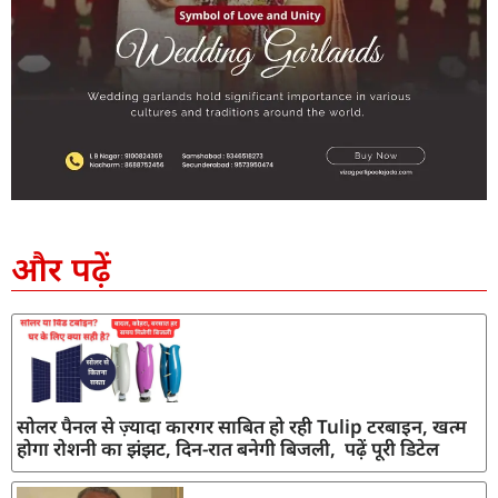
SEO Company in India
AI Tool Review
AI Development Services
Digital Marketing Agency
और पढ़ें
सोलर पैनल से ज़्यादा कारगर साबित हो रही Tulip टरबाइन, खत्म
होगा रोशनी का झंझट, दिन-रात बनेगी बिजली, पढ़ें पूरी डिटेल